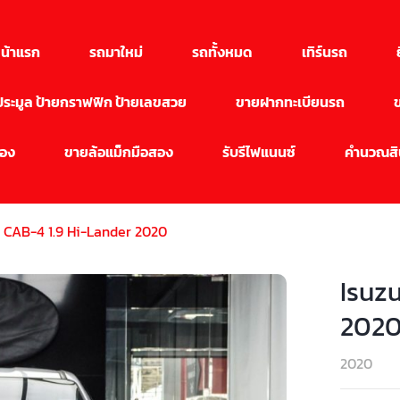
น้าแรก
รถมาใหม่
รถทั้งหมด
เทิร์นรถ
นประมูล ป้ายกราฟฟิก ป้ายเลขสวย
ขายฝากทะเบียนรถ
สอง
ขายล้อแม็กมือสอง
รับรีไฟแนนซ์
คำนวณสิน
 CAB-4 1.9 Hi-Lander 2020
Isuz
202
2020