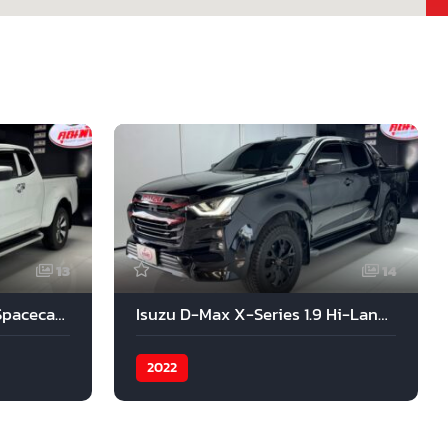
13
14
Isuzu D-MAX Hi-Lander Spacecab ZP DDI AT 2021
Isuzu D-Max X-Series 1.9 Hi-Lander 4-Door AT 2022
2022