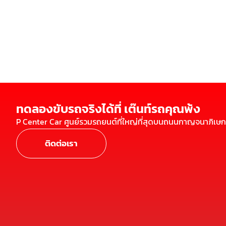
ทดลองขับรถจริงได้ที่ เต๊นท์รถคุณพ้ง
P Center Car ศูนย์รวมรถยนต์ที่ใหญ่ที่สุดบนถนนกาญจนาภิเษก
ติดต่อเรา