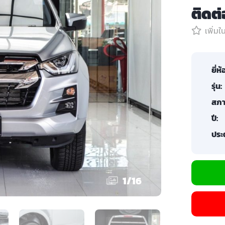
ติดต
เพิ่ม
ยี่ห้
รุ่น:
สภา
ปี:
ประต
1
/
16