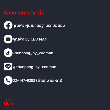
ช่องทางการติดต่อ
คุณพ้ง ผู้นำมาตรฐานรถมือสอง
คุณพ้ง by CEO MAN
khunpong_by_ceoman
@khunpong_by_ceoman
02-447-9292 (สำนักงานใหญ่)
ที่ตั้ง