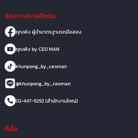
ช่องทางการติดต่อ
คุณพ้ง ผู้นำมาตรฐานรถมือสอง
คุณพ้ง by CEO MAN
khunpong_by_ceoman
@khunpong_by_ceoman
02-447-9292 (สำนักงานใหญ่)
ที่ตั้ง