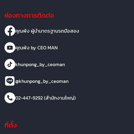
ช่องทางการติดต่อ
คุณพ้ง ผู้นำมาตรฐานรถมือสอง
คุณพ้ง by CEO MAN
khunpong_by_ceoman
@khunpong_by_ceoman
02-447-9292 (สำนักงานใหญ่)
ที่ตั้ง