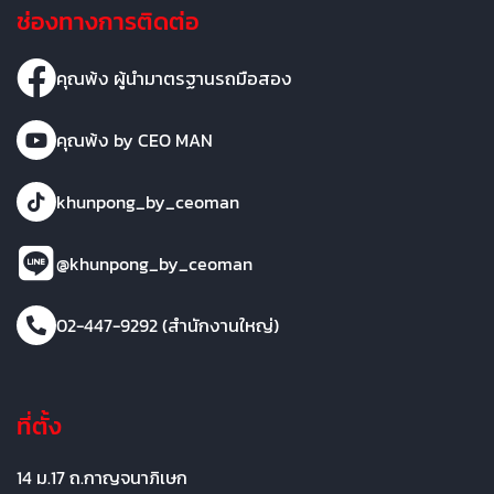
ช่องทางการติดต่อ
คุณพ้ง ผู้นำมาตรฐานรถมือสอง
คุณพ้ง by CEO MAN
khunpong_by_ceoman
@khunpong_by_ceoman
02-447-9292 (สำนักงานใหญ่)
ที่ตั้ง
14 ม.17 ถ.กาญจนาภิเษก