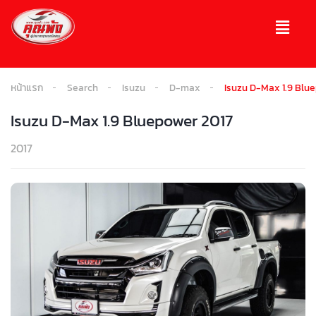
หน้าแรก
Search
Isuzu
D-max
Isuzu D-Max 1.9 Blu
Isuzu D-Max 1.9 Bluepower 2017
2017