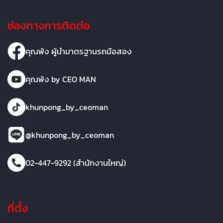
ช่องทางการติดต่อ
คุณพ้ง ผู้นำมาตรฐานรถมือสอง
คุณพ้ง by CEO MAN
khunpong_by_ceoman
@khunpong_by_ceoman
02-447-9292 (สำนักงานใหญ่)
ที่ตั้ง