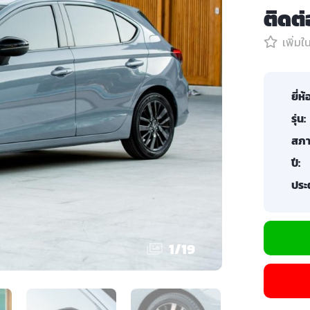
ติดต
เพิ่ม
ยี่ห้
รุ่น:
สภา
ปี:
ประต
1
/
19