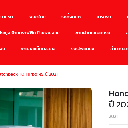
น้าแรก
รถมาใหม่
รถทั้งหมด
เทิร์นรถ
นประมูล ป้ายกราฟฟิก ป้ายเลขสวย
ขายฝากทะเบียนรถ
สอง
ขายล้อแม็กมือสอง
รับรีไฟแนนซ์
คำนวณสิน
tchback 1.0 Turbo RS ปี 2021
Hond
ปี 20
2021