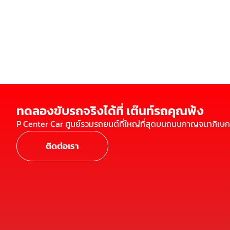
ทดลองขับรถจริงได้ที่ เต๊นท์รถคุณพ้ง
P Center Car ศูนย์รวมรถยนต์ที่ใหญ่ที่สุดบนถนนกาญจนาภิเษก
ติดต่อเรา