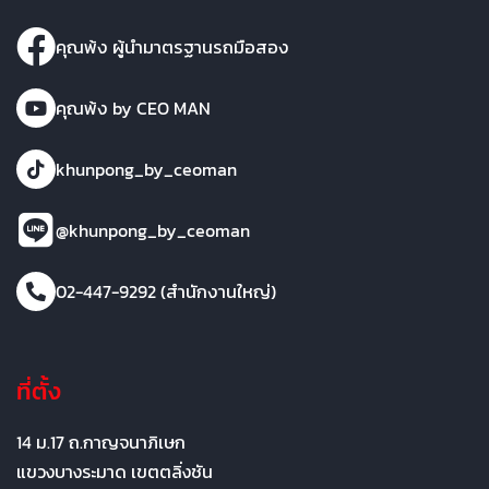
คุณพ้ง ผู้นำมาตรฐานรถมือสอง
คุณพ้ง by CEO MAN
khunpong_by_ceoman
@khunpong_by_ceoman
02-447-9292 (สำนักงานใหญ่)
ที่ตั้ง
14 ม.17 ถ.กาญจนาภิเษก
แขวงบางระมาด เขตตลิ่งชัน