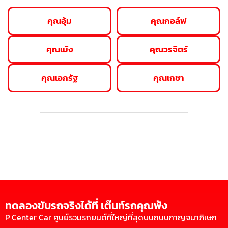
คุณอุ้ม
คุณกอล์ฟ
คุณเม้ง
คุณวรจิตร์
คุณเอกรัฐ
คุณเกชา
ทดลองขับรถจริงได้ที่ เต๊นท์รถคุณพ้ง
P Center Car ศูนย์รวมรถยนต์ที่ใหญ่ที่สุดบนถนนกาญจนาภิเษก