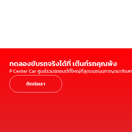
ทดลองขับรถจริงได้ที่ เต๊นท์รถคุณพ้ง
P Center Car ศูนย์รวมรถยนต์ที่ใหญ่ที่สุดบนถนนกาญจนาภิเษก
ติดต่อเรา