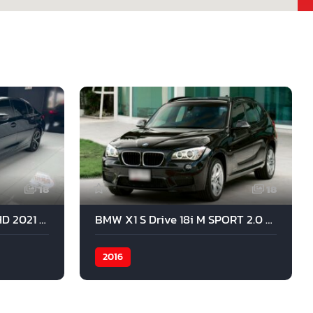
18
18
BMW 330LI Limousine RHD 2021 สีดำ
BMW X1 S Drive 18i M SPORT 2.0 2016 สีดำ
2016