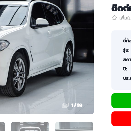
ติดต
เพิ่ม
ยี่ห้
รุ่น:
สภา
ปี:
ประต
1
/
19