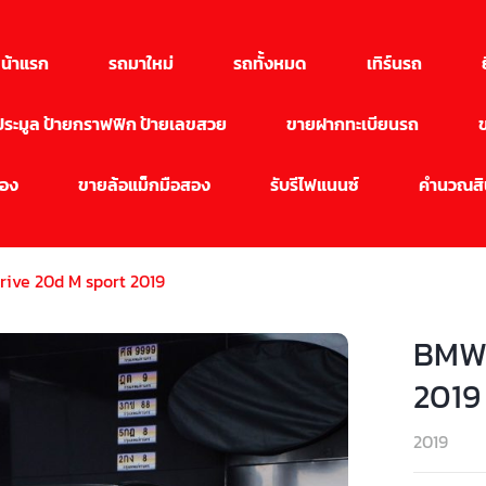
น้าแรก
รถมาใหม่
รถทั้งหมด
เทิร์นรถ
นประมูล ป้ายกราฟฟิก ป้ายเลขสวย
ขายฝากทะเบียนรถ
สอง
ขายล้อแม็กมือสอง
รับรีไฟแนนซ์
คำนวณสิน
rive 20d M sport 2019
BMW 
2019
2019