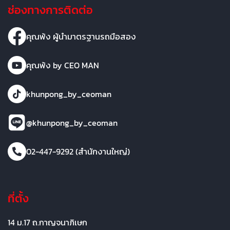
ช่องทางการติดต่อ
คุณพ้ง ผู้นำมาตรฐานรถมือสอง
คุณพ้ง by CEO MAN
khunpong_by_ceoman
@khunpong_by_ceoman
02-447-9292 (สำนักงานใหญ่)
ที่ตั้ง
14 ม.17 ถ.กาญจนาภิเษก