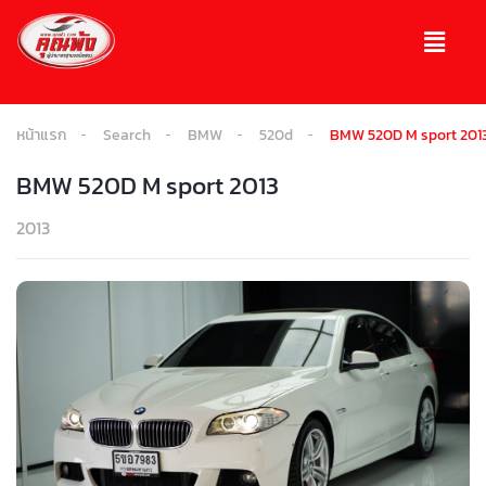
หน้าแรก
Search
BMW
520d
BMW 520D M sport 201
BMW 520D M sport 2013
2013