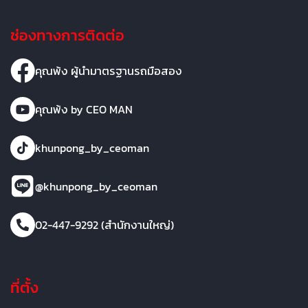
ช่องทางการติดต่อ
คุณพ้ง ผู้นำมาตรฐานรถมือสอง
คุณพ้ง by CEO MAN
khunpong_by_ceoman
@khunpong_by_ceoman
02-447-9292 (สำนักงานใหญ่)
ที่ตั้ง