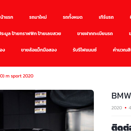
น้าแรก
รถมาใหม่
รถทั้งหมด
เทิร์นรถ
นประมูล ป้ายกราฟฟิก ป้ายเลขสวย
ขายฝากทะเบียนรถ
สอง
ขายล้อแม็กมือสอง
รับรีไฟแนนซ์
คำนวณสิน
0) m sport 2020
BMW 
2020
4
ติดต