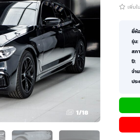
เพิ่ม
ยี่ห้
รุ่น:
สภา
ปี:
จำน
ประต
1
/
18