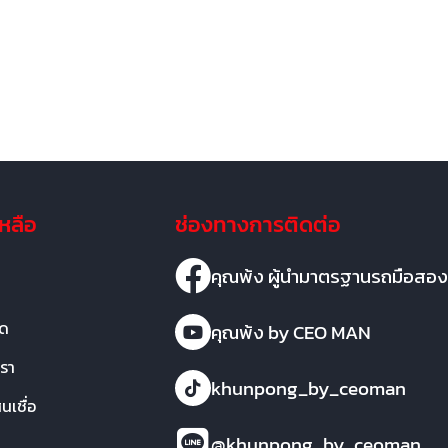
เหลือ
ช่องทางการติดต่อ
คุณพ้ง ผู้นำมาตรฐานรถมือสอง
มด
คุณพ้ง by CEO MAN
เรา
khunpong_by_ceoman
เชื่อ
@khunpong_by_ceoman