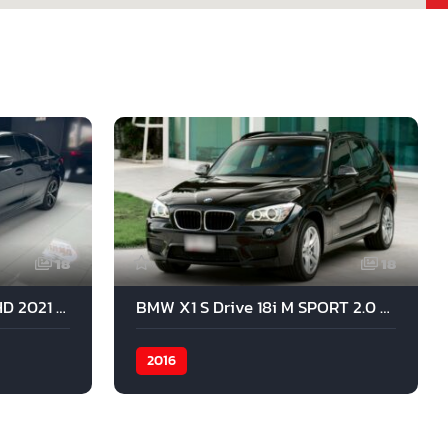
18
18
BMW 330LI Limousine RHD 2021 สีดำ
BMW X1 S Drive 18i M SPORT 2.0 2016 สีดำ
2016