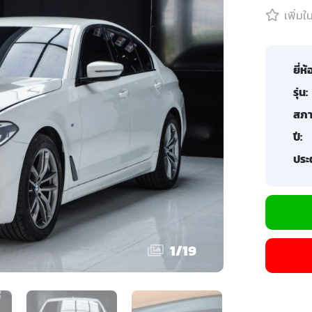
เพิ่ม
ยี่ห้
รุ่น:
สภา
ปี:
ประต
1
/
19