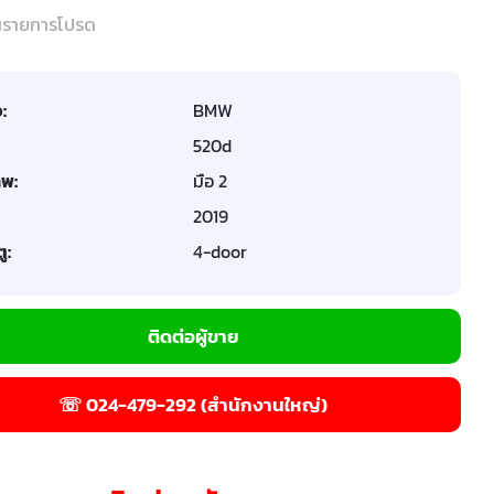
ในรายการโปรด
อ:
BMW
520d
พ:
มือ 2
2019
ู:
4-door
ติดต่อผู้ขาย
☏ 024-479-292 (สำนักงานใหญ่)