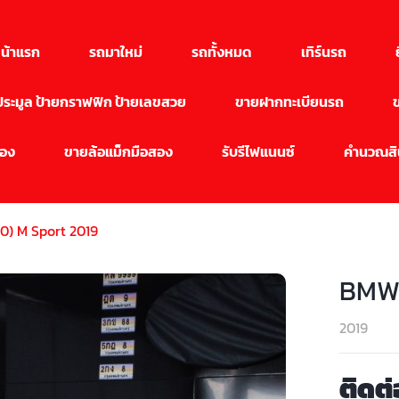
น้าแรก
รถมาใหม่
รถทั้งหมด
เทิร์นรถ
นประมูล ป้ายกราฟฟิก ป้ายเลขสวย
ขายฝากทะเบียนรถ
สอง
ขายล้อแม็กมือสอง
รับรีไฟแนนซ์
คำนวณสิน
) M Sport 2019
BMW 
2019
ติดต