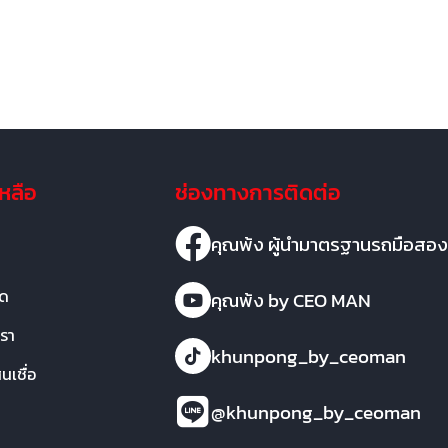
เหลือ
ช่องทางการติดต่อ
คุณพ้ง ผู้นำมาตรฐานรถมือสอง
มด
คุณพ้ง by CEO MAN
เรา
khunpong_by_ceoman
เชื่อ
@khunpong_by_ceoman