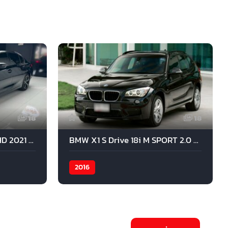
18
18
BMW 330LI Limousine RHD 2021 สีดำ
BMW X1 S Drive 18i M SPORT 2.0 2016 สีดำ
2016