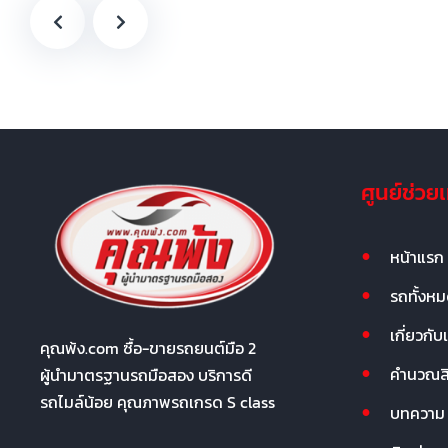
ศูนย์ช่วย
หน้าแรก
รถทั้งห
เกี่ยวกับ
คุณพ้ง.com ซื้อ-ขายรถยนต์มือ 2
คำนวณสิน
ผู้นำมาตรฐานรถมือสอง บริการดี
รถไมล์น้อย คุณภาพรถเกรด S class
บทความ