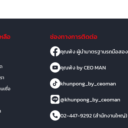
เหลือ
ช่องทางการติดต่อ
คุณพ้ง ผู้นำมาตรฐานรถมือสอง
มด
คุณพ้ง by CEO MAN
เรา
khunpong_by_ceoman
เชื่อ
@khunpong_by_ceoman
า
02-447-9292 (สำนักงานใหญ่)