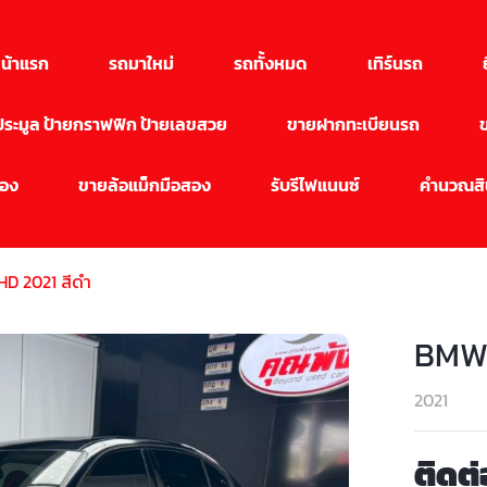
น้าแรก
รถมาใหม่
รถทั้งหมด
เทิร์นรถ
นประมูล ป้ายกราฟฟิก ป้ายเลขสวย
ขายฝากทะเบียนรถ
สอง
ขายล้อแม็กมือสอง
รับรีไฟแนนซ์
คำนวณสิน
D 2021 สีดำ
BMW 
2021
ติดต