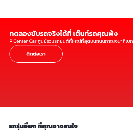
ทดลองขับรถจริงได้ที่ เต๊นท์รถคุณพ้ง
P Center Car ศูนย์รวมรถยนต์ที่ใหญ่ที่สุดบนถนนกาญจนาภิเษก
ติดต่อเรา
รถรุ่นอื่นๆ ที่คุณอาจสนใจ