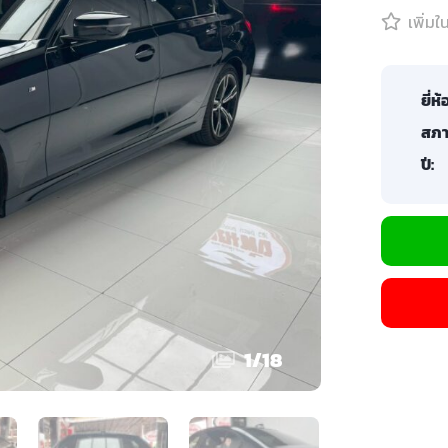
เพิ่ม
ยี่ห้
สภา
ปี:
1
/
18