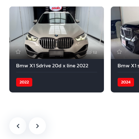
12
Bmw X1 Sdrive 20d x line 2022
Bmw X1 s
2022
2024