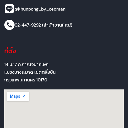
@khunpong_by_ceoman
02-447-9292 (สำนักงานใหญ่)
ที่ตั้ง
14 ม.17 ถ.กาญจนาภิเษก
แขวงบางระมาด เขตตลิ่งชัน
กรุงเทพมหานคร 10170