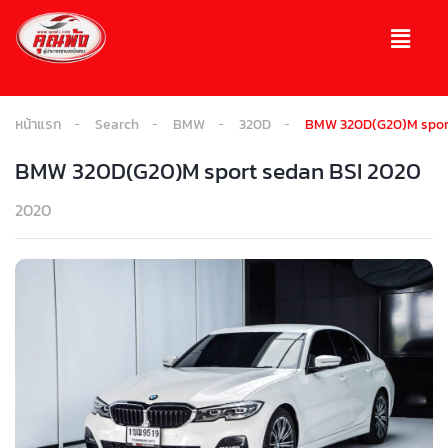
หน้าแรก
Search
BMW
320D
BMW 320D(G20)M sport
BMW 320D(G20)M sport sedan BSI 2020
2020