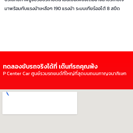
มาพร้อมกับแรงม้าเหลือๆ 190 แรงม้า ระบบเกียร์ออโต้ 8 สปีด
ทดลองขับรถจริงได้ที่ เต๊นท์รถคุณพ้ง
P Center Car ศูนย์รวมรถยนต์ที่ใหญ่ที่สุดบนถนนกาญจนาภิเษก