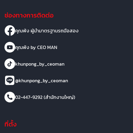
ช่องทางการติดต่อ
คุณพ้ง ผู้นำมาตรฐานรถมือสอง
คุณพ้ง by CEO MAN
khunpong_by_ceoman
@khunpong_by_ceoman
02-447-9292 (สำนักงานใหญ่)
ที่ตั้ง