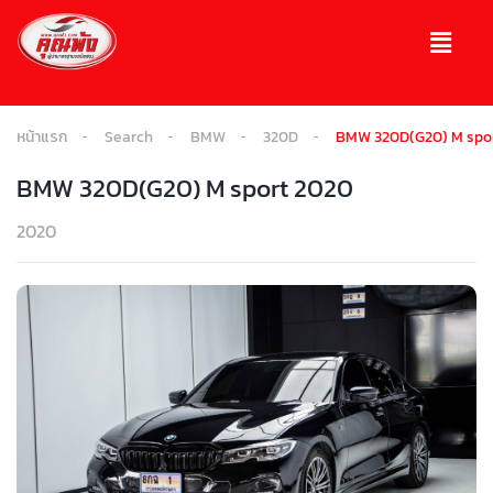
หน้าแรก
Search
BMW
320D
BMW 320D(G20) M spo
BMW 320D(G20) M sport 2020
2020