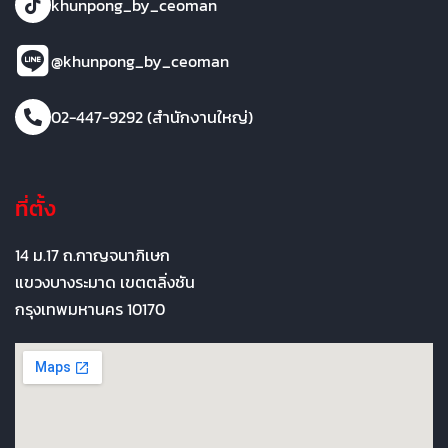
khunpong_by_ceoman
@khunpong_by_ceoman
02-447-9292 (สำนักงานใหญ่)
ที่ตั้ง
14 ม.17 ถ.กาญจนาภิเษก
แขวงบางระมาด เขตตลิ่งชัน
กรุงเทพมหานคร 10170