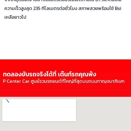
ความเร็วสูงสุด 235 กิโลเมตรต่อชั่วโมง สภาพสวยพร้อมใช้ Bsi
เหลือยาวไป
ทดลองขับรถจริงได้ที่ เต๊นท์รถคุณพ้ง
P Center Car ศูนย์รวมรถยนต์ที่ใหญ่ที่สุดบนถนนกาญจนาภิเษก