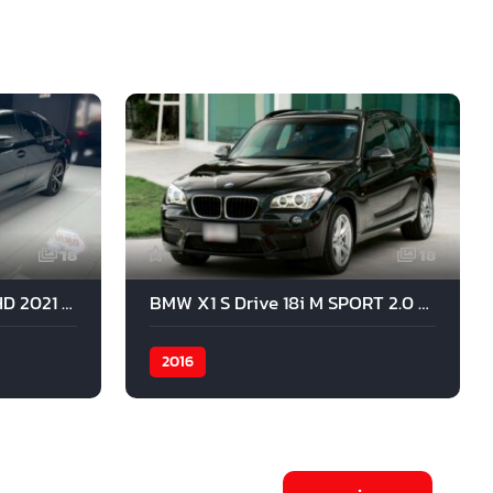
18
18
BMW 330LI Limousine RHD 2021 สีดำ
BMW X1 S Drive 18i M SPORT 2.0 2016 สีดำ
2016