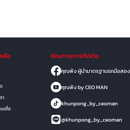
เหลือ
ช่องทางการติดต่อ
คุณพ้ง ผู้นำมาตรฐานรถมือสอง
มด
คุณพ้ง by CEO MAN
เรา
khunpong_by_ceoman
เชื่อ
@khunpong_by_ceoman