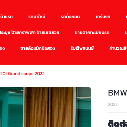
น้าแรก
รถมาใหม่
รถทั้งหมด
เทิร์นรถ
นประมูล ป้ายกราฟฟิก ป้ายเลขสวย
ขายฝากทะเบียนรถ
สอง
ขายล้อแม็กมือสอง
รับรีไฟแนนซ์
คำนวณสิน
20i Grand coupe 2022
BMW 
2022
ติดต