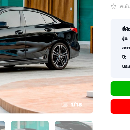
เพิ่ม
ยี่ห้
รุ่น:
สภา
ปี:
ประต
1
/
18