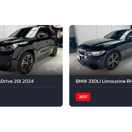
14
Drive 20l 2024
2021