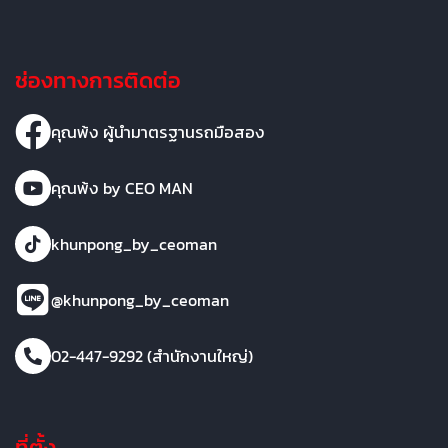
ช่องทางการติดต่อ
คุณพ้ง ผู้นำมาตรฐานรถมือสอง
คุณพ้ง by CEO MAN
khunpong_by_ceoman
@khunpong_by_ceoman
02-447-9292 (สำนักงานใหญ่)
ที่ตั้ง