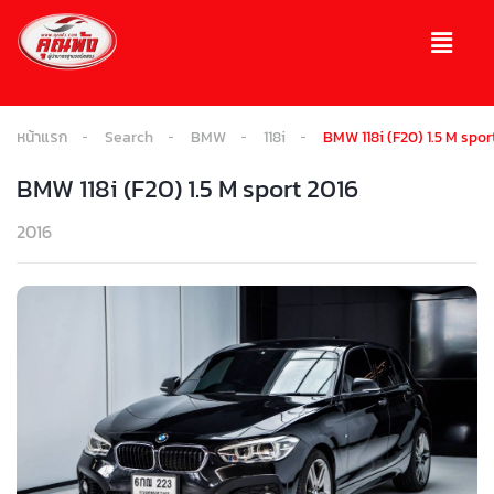
หน้าแรก
Search
BMW
118i
BMW 118i (F20) 1.5 M spor
BMW 118i (F20) 1.5 M sport 2016
2016