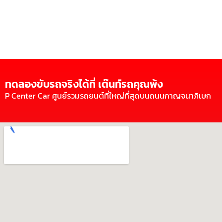
ทดลองขับรถจริงได้ที่ เต๊นท์รถคุณพ้ง
P Center Car ศูนย์รวมรถยนต์ที่ใหญ่ที่สุดบนถนนกาญจนาภิเษก