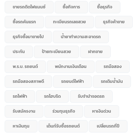
ขายรถติดไฟแนนซ์
ซื้อกิจการ
ซื้อธุรกิจ
ซื้อรถคันแรก
ทะเบียนรถเลขสวย
ธุรกิจค้าขาย
ธุรกิจซื้อมาขายไป
น้ำยาทำความสะอาดรถ
ประกัน
ป้ายทะเบียนสวย
ฝากขาย
พ.ร.บ. รถยนต์
พนักงานเงินเดือน
รถมือสอง
รถมือสองสภาพดี
รถยนต์ไฟฟ้า
รถเติมน้ำมัน
รถไฟฟ้า
รถไฮบริด
รับจำนำจอดรถ
รับสมัครงาน
ร่วมทุนธุรกิจ
หาเงินด่วน
หาเงินทุน
เต็นท์รับซื้อรถยนต์
เปลี่ยนรถกี่ปี