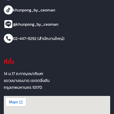
khunpong_by_ceoman
@khunpong_by_ceoman
02-447-9292 (สำนักงานใหญ่)
ที่ตั้ง
14 ม.17 ถ.กาญจนาภิเษก
แขวงบางระมาด เขตตลิ่งชัน
กรุงเทพมหานคร 10170