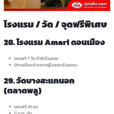
โรงแรม / วัด / จุดฟรีพิเศษ
28. โรงแรม Amari ดอนเมือง
จอดฟรี 7 วัน ถ้าพักโรงแรม
มีทางเชื่อมเข้าอาคารผู้โดยสารโดยตรง
29. วัดบางสะแกนอก
(ตลาดพลู)
จอดฟรี 24 ชม
มี รปภ. เฝ้า