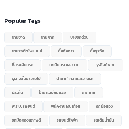
Popular Tags
ขายขาด
ขายฝาก
ขายรถด่วน
ขายรถติดไฟแนนซ์
ซื้อกิจการ
ซื้อธุรกิจ
ซื้อรถคันแรก
ทะเบียนรถเลขสวย
ธุรกิจค้าขาย
ธุรกิจซื้อมาขายไป
น้ำยาทำความสะอาดรถ
ประกัน
ป้ายทะเบียนสวย
ฝากขาย
พ.ร.บ. รถยนต์
พนักงานเงินเดือน
รถมือสอง
รถมือสองสภาพดี
รถยนต์ไฟฟ้า
รถเติมน้ำมัน