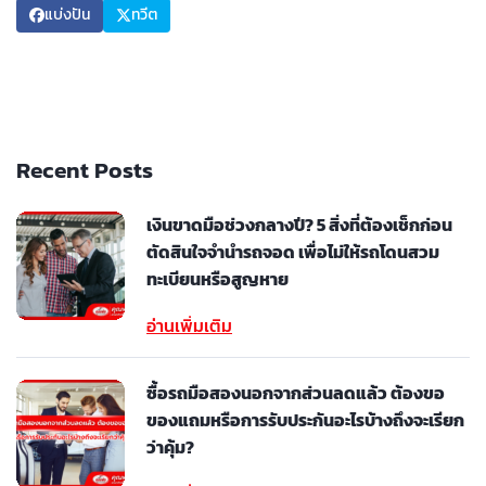
แบ่งปัน
ทวีต
Recent Posts
เงินขาดมือช่วงกลางปี? 5 สิ่งที่ต้องเช็กก่อน
ตัดสินใจจำนำรถจอด เพื่อไม่ให้รถโดนสวม
ทะเบียนหรือสูญหาย
อ่านเพิ่มเติม
ซื้อรถมือสองนอกจากส่วนลดแล้ว ต้องขอ
ของแถมหรือการรับประกันอะไรบ้างถึงจะเรียก
ว่าคุ้ม?