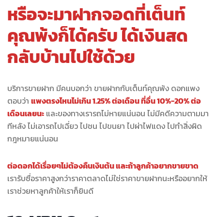
หรือจะมาฝากจอดที่เต็นท์
คุณพ้งก็ได้ครับ ได้เงินสด
กลับบ้านไปใช้ด้วย
บริการขายฝาก มีคนบอกว่า ขายฝากกับเต็นท์คุณพ้ง ดอกแพง
ตอบว่า
แพงตรงไหนไม่เกิน 1.25% ต่อเดือน ที่อื่น 10%-20% ต่อ
เดือนเลยนะ
และของทางเรารถไม่หายแน่นอน ไม่มีคดีความตามมา
ทีหลัง ไม่เอารถไปเฉี่ยว ไปชน ไปขนยา ไปผ่าไฟแดง ไปทำสิ่งผิด
กฎหมายแน่นอน
ต่อดอกได้เรื่อยๆไม่ต้องคืนเงินต้น และถ้าลูกค้าอยากขายขาด
เรารับซื่อราคาสูงกว่าราคาตลาดไม่ใช่ราคาขายฝากนะหรืออยากให้
เราช่วยหาลูกค้าให้เราก็ยินดี