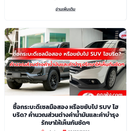
อ่านเพิ่มเติม
ซื้อกระบะดีเซลมือสอง หรือขยับไป SUV ไฮ
บริด? คำนวณส่วนต่างค่าน้ำมันและค่าบำรุง
รักษาให้เห็นกันชัดๆ