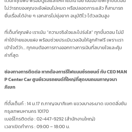
เต็นท์คุณพ้ง พร้อมดูแลและให้คำแนะนำอย่างมืออาชีพทุกขั้นตอน
ไม่ว่ารถของคุณจะยังผ่อนไม่หมด หรือปลอดภาระแล้ว ก็สามารถ
ยื่นเรื่องได้ง่าย ๆ เอกสารไม่ยุ่งยาก อนุมัติไว ได้วงเงินสูง
ที่เต็นท์คุณพ้ง เราเน้น “ความจริงใจและโปร่งใส” ทุกขั้นตอน ไม่มี
ค่าใช้จ่ายแอบแฝง พร้อมช่วยประเมินวงเงินให้ลูกค้าฟรี เพราะเรา
เข้าใจดีว่า… ทุกคนต้องการทางออกทางการเงินที่สบายใจและคุ้ม
ค่าที่สุด
ช่องทางการติดต่อ หากต้องการรีไฟแนนซ์รถยนต์ กับ CEO MAN
P Center Car ศูนย์รวมรถยนต์ที่ใหญ่ที่สุดบนถนนกาญจนา
ภิเษก
ที่ตั้งเต็นท์ : 14 ม.17 ถ.กาญจนาภิเษก แขวงบางระมาด เขตตลิ่งชัน
กรุงเทพมหานคร 10170
เบอร์โทรติดต่อ : 02-447-9292 (สำนักงานใหญ่)
เวลาเปิดทำการ : 09:00 – 18:00 น.