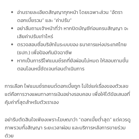
อ่านรายละเอียดสัญญาทุกหน้า โดยเฉพาะส่วน “อัตรา
ดอกเบี้ยรวม” และ “ค่าปรับ”
อย่าลืมถามเจ้าหน้าที่ว่า หากปิดบัญชีก่อนครบสัญญา จะ
เสียค่าปรับเท่าไหร่
ตรวจสอบชื่อบริษัทในระบบของ ธนาคารแห่งประเทศไทย
(ธปท.) เพื่อป้องกันมิจฉาชีพ
หากเป็นการรีไฟแนนซ์รถที่ยังผ่อนไม่หมด ให้สอบถามขั้น
ตอนโอนหนี้ชัดเจนก่อนดำเนินการ
การเลือก ไฟแนนซ์รถยนต์ดอกเบี้ยถูก ไม่ใช่แค่เรื่องของตัวเลข
แต่คือการวางแผนทางการเงินอย่างรอบคอบ เพื่อให้ได้ข้อเสนอที่
คุ้มค่าที่สุดสำหรับตัวเราเอง
อย่ารีบตัดสินใจเพียงเพราะโฆษณาว่า “ดอกเบี้ยต่ำสุด” แต่ควรดู
ภาพรวมทั้งสัญญา ระยะเวลาผ่อน และบริการหลังการขายร่วม
ด้วย