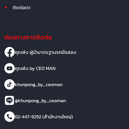
ติดต่อเรา
ช่องทางการติดต่อ
คุณพ้ง ผู้นำมาตรฐานรถมือสอง
คุณพ้ง by CEO MAN
khunpong_by_ceoman
@khunpong_by_ceoman
02-447-9292 (สำนักงานใหญ่)