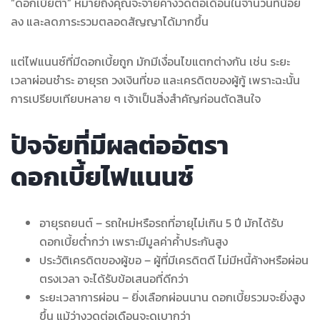
“ดอกเบี้ยต่ำ” หมายถึงคุณจะจ่ายค่างวดต่อเดือนในจำนวนที่น้อย
ลง และลดภาระรวมตลอดสัญญาได้มากขึ้น
แต่ไฟแนนซ์ที่มีดอกเบี้ยถูก มักมีเงื่อนไขแตกต่างกัน เช่น ระยะ
เวลาผ่อนชำระ อายุรถ วงเงินที่ขอ และเครดิตของผู้กู้ เพราะฉะนั้น
การเปรียบเทียบหลาย ๆ เจ้าเป็นสิ่งสำคัญก่อนตัดสินใจ
ปัจจัยที่มีผลต่ออัตรา
ดอกเบี้ยไฟแนนซ์
อายุรถยนต์ – รถใหม่หรือรถที่อายุไม่เกิน 5 ปี มักได้รับ
ดอกเบี้ยต่ำกว่า เพราะมีมูลค่าค้ำประกันสูง
ประวัติเครดิตของผู้ขอ – ผู้ที่มีเครดิตดี ไม่มีหนี้ค้างหรือผ่อน
ตรงเวลา จะได้รับข้อเสนอที่ดีกว่า
ระยะเวลาการผ่อน – ยิ่งเลือกผ่อนนาน ดอกเบี้ยรวมจะยิ่งสูง
ขึ้น แม้ว่างวดต่อเดือนจะดูเบากว่า