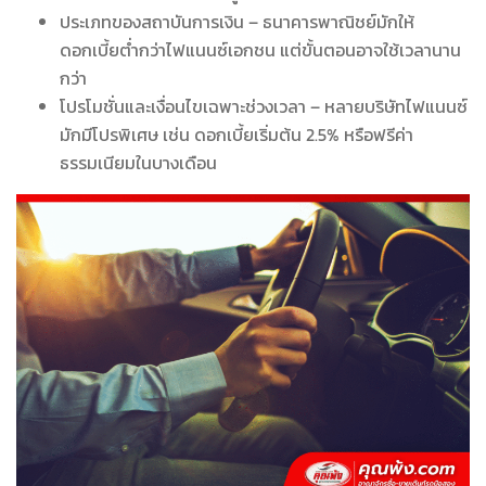
ประเภทของสถาบันการเงิน – ธนาคารพาณิชย์มักให้
ดอกเบี้ยต่ำกว่าไฟแนนซ์เอกชน แต่ขั้นตอนอาจใช้เวลานาน
กว่า
โปรโมชั่นและเงื่อนไขเฉพาะช่วงเวลา – หลายบริษัทไฟแนนซ์
มักมีโปรพิเศษ เช่น ดอกเบี้ยเริ่มต้น 2.5% หรือฟรีค่า
ธรรมเนียมในบางเดือน