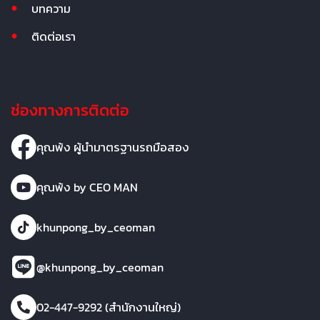
บทความ
ติดต่อเรา
ช่องทางการติดต่อ
คุณพ้ง ผู้นำมาตรฐานรถมือสอง
คุณพ้ง by CEO MAN
khunpong_by_ceoman
@khunpong_by_ceoman
02-447-9292 (สำนักงานใหญ่)