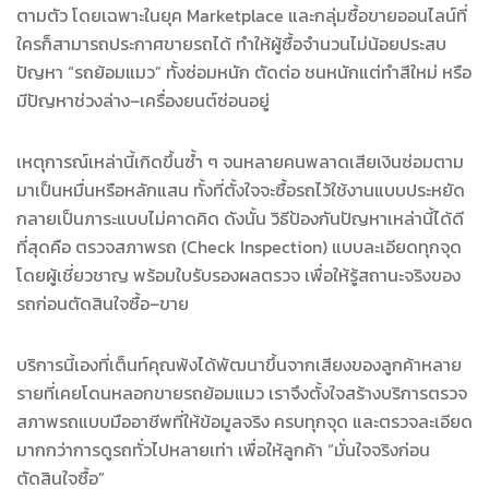
ตามตัว โดยเฉพาะในยุค Marketplace และกลุ่มซื้อขายออนไลน์ที่
ใครก็สามารถประกาศขายรถได้ ทำให้ผู้ซื้อจำนวนไม่น้อยประสบ
ปัญหา “รถย้อมแมว” ทั้งซ่อมหนัก ตัดต่อ ชนหนักแต่ทำสีใหม่ หรือ
มีปัญหาช่วงล่าง–เครื่องยนต์ซ่อนอยู่
เหตุการณ์เหล่านี้เกิดขึ้นซ้ำ ๆ จนหลายคนพลาดเสียเงินซ่อมตาม
มาเป็นหมื่นหรือหลักแสน ทั้งที่ตั้งใจจะซื้อรถไว้ใช้งานแบบประหยัด
กลายเป็นภาระแบบไม่คาดคิด ดังนั้น วิธีป้องกันปัญหาเหล่านี้ได้ดี
ที่สุดคือ ตรวจสภาพรถ (Check Inspection) แบบละเอียดทุกจุด
โดยผู้เชี่ยวชาญ พร้อมใบรับรองผลตรวจ เพื่อให้รู้สถานะจริงของ
รถก่อนตัดสินใจซื้อ–ขาย
บริการนี้เองที่เต็นท์คุณพ้งได้พัฒนาขึ้นจากเสียงของลูกค้าหลาย
รายที่เคยโดนหลอกขายรถย้อมแมว เราจึงตั้งใจสร้างบริการตรวจ
สภาพรถแบบมืออาชีพที่ให้ข้อมูลจริง ครบทุกจุด และตรวจละเอียด
มากกว่าการดูรถทั่วไปหลายเท่า เพื่อให้ลูกค้า “มั่นใจจริงก่อน
ตัดสินใจซื้อ”