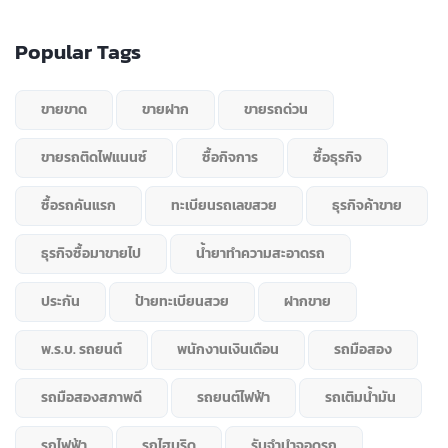
Popular Tags
ขายขาด
ขายฝาก
ขายรถด่วน
ขายรถติดไฟแนนซ์
ซื้อกิจการ
ซื้อธุรกิจ
ซื้อรถคันแรก
ทะเบียนรถเลขสวย
ธุรกิจค้าขาย
ธุรกิจซื้อมาขายไป
น้ำยาทำความสะอาดรถ
ประกัน
ป้ายทะเบียนสวย
ฝากขาย
พ.ร.บ. รถยนต์
พนักงานเงินเดือน
รถมือสอง
รถมือสองสภาพดี
รถยนต์ไฟฟ้า
รถเติมน้ำมัน
รถไฟฟ้า
รถไฮบริด
รับจำนำจอดรถ