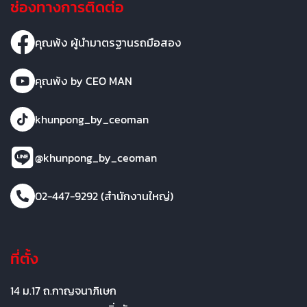
ช่องทางการติดต่อ
คุณพ้ง ผู้นำมาตรฐานรถมือสอง
คุณพ้ง by CEO MAN
khunpong_by_ceoman
@khunpong_by_ceoman
02-447-9292 (สำนักงานใหญ่)
ที่ตั้ง
14 ม.17 ถ.กาญจนาภิเษก