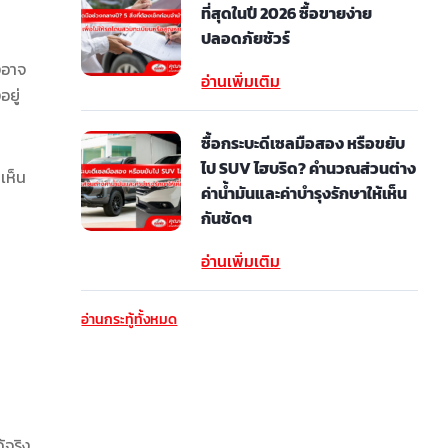
ที่สุดในปี 2026 ซื้อขายง่าย
ปลอดภัยชัวร์
งอาจ
อ่านเพิ่มเติม
อยู่
ซื้อกระบะดีเซลมือสอง หรือขยับ
ไป SUV ไฮบริด? คำนวณส่วนต่าง
เห็น
ค่าน้ำมันและค่าบำรุงรักษาให้เห็น
กันชัดๆ
อ่านเพิ่มเติม
อ่านกระทู้ทั้งหมด
้จริง