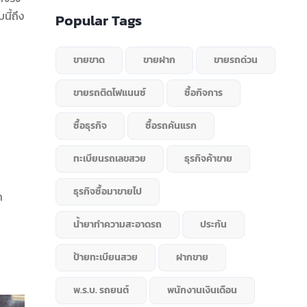
นี้ถึง
Popular Tags
ขายขาด
ขายฝาก
ขายรถด่วน
ขายรถติดไฟแนนซ์
ซื้อกิจการ
ซื้อธุรกิจ
ซื้อรถคันแรก
ทะเบียนรถเลขสวย
ธุรกิจค้าขาย
ธุรกิจซื้อมาขายไป
า
น้ำยาทำความสะอาดรถ
ประกัน
ป้ายทะเบียนสวย
ฝากขาย
พ.ร.บ. รถยนต์
พนักงานเงินเดือน