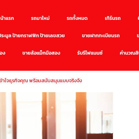
น้าแรก
รถมาใหม่
รถทั้งหมด
เทิร์นรถ
นประมูล ป้ายกราฟฟิก ป้ายเลขสวย
ขายฝากทะเบียนรถ
สอง
ขายล้อแม็กมือสอง
รับรีไฟแนนซ์
คำนวณสิน
ี่เข้าใจธุรกิจคุณ พร้อมสนับสนุนแบบจริงจัง