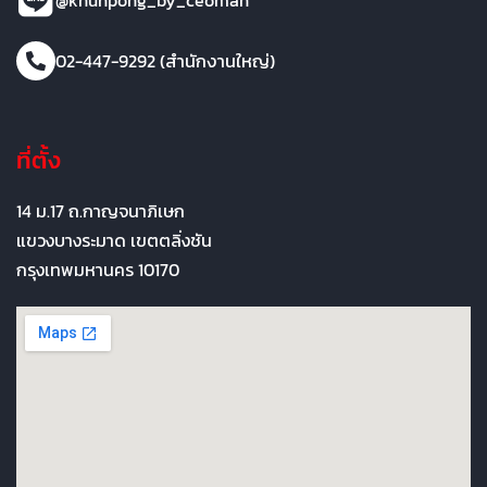
@khunpong_by_ceoman
02-447-9292 (สำนักงานใหญ่)
ที่ตั้ง
14 ม.17 ถ.กาญจนาภิเษก
แขวงบางระมาด เขตตลิ่งชัน
กรุงเทพมหานคร 10170