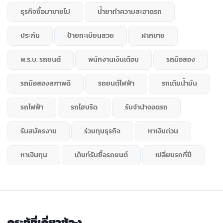
ธุรกิจซื้อมาขายไป
น้ำยาทำความสะอาดรถ
ประกัน
ป้ายทะเบียนสวย
ฝากขาย
พ.ร.บ. รถยนต์
พนักงานเงินเดือน
รถมือสอง
รถมือสองสภาพดี
รถยนต์ไฟฟ้า
รถเติมน้ำมัน
รถไฟฟ้า
รถไฮบริด
รับจำนำจอดรถ
รับสมัครงาน
ร่วมทุนธุรกิจ
หาเงินด่วน
หาเงินทุน
เต็นท์รับซื้อรถยนต์
เปลี่ยนรถกี่ปี
กระทู้ที่เกี่ยวข้อง