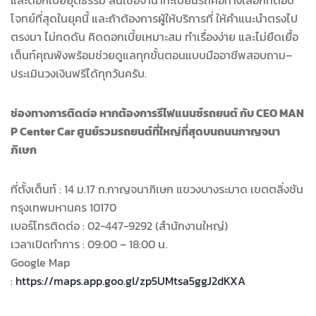
และดอกเบี้ยยุติธรรม สินเชื่อจำนำทะเบียนรถคือทางเลือกที่ตอบ
โจทย์ที่สุดในยุคนี้ และถ้าต้องการผู้ให้บริการที่ ให้คำแนะนำตรงไป
ตรงมา ไม่กดดัน คิดดอกเบี้ยเหมาะสม ทำเรื่องง่าย และไม่ยืดเยื้อ
เต็นท์คุณพ้งพร้อมช่วยดูแลทุกขั้นตอนแบบมืออาชีพสอบถาม–
ประเมินวงเงินฟรีได้ทุกวันครับ.
ช่องทางการติดต่อ หากต้องการรีไฟแนนซ์รถยนต์ กับ CEO MAN
P Center Car ศูนย์รวมรถยนต์ที่ใหญ่ที่สุดบนถนนกาญจนา
ภิเษก
ที่ตั้งเต็นท์ : 14 ม.17 ถ.กาญจนาภิเษก แขวงบางระมาด เขตตลิ่งชัน
กรุงเทพมหานคร 10170
เบอร์โทรติดต่อ : 02-447-9292 (สำนักงานใหญ่)
เวลาเปิดทำการ : 09:00 – 18:00 น.
Google Map
:
https://maps.app.goo.gl/zp5UMtsa5ggJ2dKXA