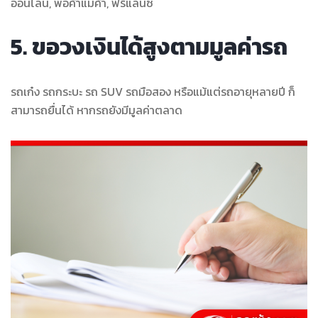
ออนไลน์, พ่อค้าแม่ค้า, ฟรีแลนซ์
5. ขอวงเงินได้สูงตามมูลค่ารถ
รถเก๋ง รถกระบะ รถ SUV รถมือสอง หรือแม้แต่รถอายุหลายปี ก็
สามารถยื่นได้ หากรถยังมีมูลค่าตลาด