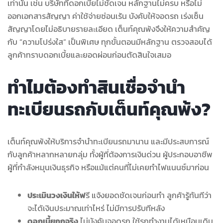
เท่านั้น เช่น บริษัทที่ดอกเบี้ยไม่ชัดเจน หลักฐานไม่ครบ หรือไม่
ออกเอกสารสัญญา ค่าใช้จ่ายซ่อนเร้น บังคับให้จอดรถ เร่งเซ็น
สัญญาโดยไม่อธิบายรายละเอียด เต็นท์คุณพ้งจึงให้ความสำคัญ
กับ “ความโปร่งใส” เป็นพิเศษ ทุกขั้นตอนมีหลักฐาน ตรวจสอบได้
ลูกค้าทราบดอกเบี้ยและยอดผ่อนก่อนตัดสินใจเสมอ
ทำไมต้องทำสินเชื่อจำนำ
ทะเบียนรถกับเต็นท์คุณพ้ง?
เต็นท์คุณพ้งให้บริการจำนำทะเบียนรถมานาน และมีประสบการณ์
กับลูกค้าหลากหลายกลุ่ม ทั้งผู้ที่ต้องการเงินด่วน ผู้ประกอบอาชีพ
ผู้ที่กำลังหมุนเงินธุรกิจ หรือแม้แต่คนที่ไม่เคยทำไฟแนนซ์มาก่อน
ประเมินวงเงินให้ฟ
รี แจ้งยอดชัดเจนก่อนทำ ลูกค้ารู้ทันทีว่า
จะได้เงินประมาณเท่าไหร่ ไม่มีการปรับทีหลัง
ดอกเบี้ยถูกจริง
ไม่บังคับจอดรถ ใช้รถทำงานได้เหมือนเดิม