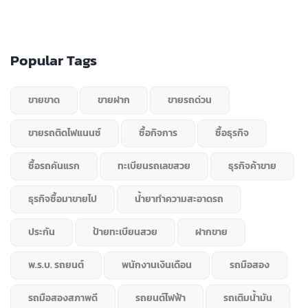
Popular Tags
ขายขาด
ขายฝาก
ขายรถด่วน
ขายรถติดไฟแนนซ์
ซื้อกิจการ
ซื้อธุรกิจ
ซื้อรถคันแรก
ทะเบียนรถเลขสวย
ธุรกิจค้าขาย
ธุรกิจซื้อมาขายไป
น้ำยาทำความสะอาดรถ
ประกัน
ป้ายทะเบียนสวย
ฝากขาย
พ.ร.บ. รถยนต์
พนักงานเงินเดือน
รถมือสอง
รถมือสองสภาพดี
รถยนต์ไฟฟ้า
รถเติมน้ำมัน