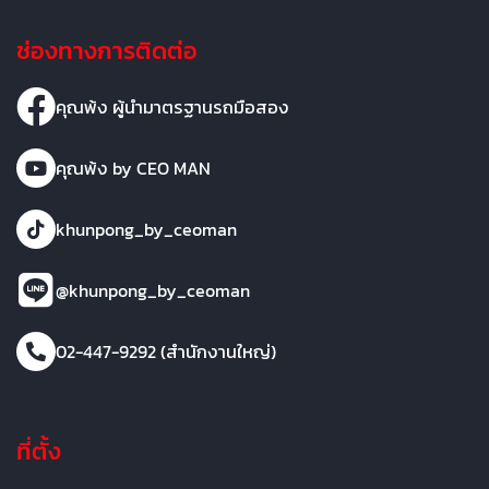
ช่องทางการติดต่อ
คุณพ้ง ผู้นำมาตรฐานรถมือสอง
คุณพ้ง by CEO MAN
khunpong_by_ceoman
@khunpong_by_ceoman
02-447-9292 (สำนักงานใหญ่)
ที่ตั้ง