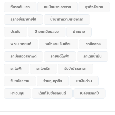
ซื้อรถคันแรก
ทะเบียนรถเลขสวย
ธุรกิจค้าขาย
ธุรกิจซื้อมาขายไป
น้ำยาทำความสะอาดรถ
ประกัน
ป้ายทะเบียนสวย
ฝากขาย
พ.ร.บ. รถยนต์
พนักงานเงินเดือน
รถมือสอง
รถมือสองสภาพดี
รถยนต์ไฟฟ้า
รถเติมน้ำมัน
รถไฟฟ้า
รถไฮบริด
รับจำนำจอดรถ
รับสมัครงาน
ร่วมทุนธุรกิจ
หาเงินด่วน
หาเงินทุน
เต็นท์รับซื้อรถยนต์
เปลี่ยนรถกี่ปี