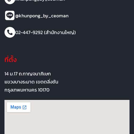
@khunpong_by_ceoman
02-447-9292 (สำนักงานใหญ่)
ที่ตั้ง
14 ม.17 ถ.กาญจนาภิเษก
แขวงบางระมาด เขตตลิ่งชัน
กรุงเทพมหานคร 10170