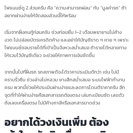
ไฟแนนซ์ดู 2 ส่วนครับ คือ “ความสามารถผ่อน” กับ “มูลค่ารถ” ถ้า
อยากผ่านง่ายให้จัดสองส่วนนี้ให้พร้อม
เริ่มจากฝั่งคนกู้ก่อนครับ ช่วงก่อนยื่น 1–2 เดือนพยายามไม่ค้าง
งวด ไม่ปล่อยบัตรเครดิตค้าง และอย่าให้บัญชีขาด ๆ หาย ๆ เพราะ
ไฟแนนซ์ชอบรายได้ที่เข้าเป็นจังหวะสม่ำเสมอ ถ้ารายได้หลายทาง
ให้รวมไว้บัญชีเดียว จะช่วยให้ภาพการเงินชัดขึ้น
จากนั้นไปที่ฝั่งรถ รถสภาพดีจะได้ราคาประเมินดีกว่า เช่น ไม่มี
คราบรั่วซึม ช่วงล่างไม่หลวม ยางสึกสม่ำเสมอ ระบบไฟฟ้าทำงาน
ครบ พวกนี้ช่วยให้ประเมินผ่านง่ายและลดการโดนตีราคาครับ อีก
จุดที่ทำให้ผ่านง่ายคือเอกสารรถต้องตรง เล่มทะเบียนชัด เลขตัว
ถังเลขเครื่องตรง ไม่มีค้างภาษีหรือเอกสารขาดช่วง
อยากได้วงเงินเพิ่ม ต้อง