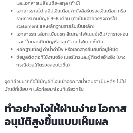
และเอกสารเปลี่ยนชื่อ-สกุล (ถ้ามี)
เอกสารรายได้ สลิปเงินเดือน/หนังสือรับรองเงินเดือน หรือ
รายการเดินบัญชี 3–6 เดือน (ถ้าเป็นเจ้าของกิจการใช้
statement และหลักฐานรายรับเป็นหลัก)
เอกสารรถ เล่มทะเบียนรถ สัญญาไฟแนนซ์เดิม/ตารางผ่อน
และ “ใบยอดปิดบัญชีล่าสุด” จากไฟแนนซ์เดิม
หลักฐานที่อยู่ ค่าน้ำค่าไฟ หรือเอกสารยืนยันที่อยู่ให้ชัด
ข้อมูลติดต่อที่ใช้งานจริง เบอร์โทรและผู้ติดต่ออ้างอิง (บาง
กรณีช่วยให้ตรวจสอบไวขึ้น)
จุดที่ช่วยมากคือใช้บัญชีที่เงินเข้าออก “สม่ำเสมอ” เป็นหลัก ไม่ใช่
บัญชีที่เงียบ ๆ แล้วค่อยมาโอนทีเดียวครับ
ทำอย่างไงให้ผ่านง่าย โอกาส
อนุมัติสูงขึ้นแบบเห็นผล