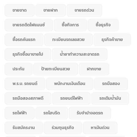
ขายขาด
ขายฝาก
ขายรถด่วน
ขายรถติดไฟแนนซ์
ซื้อกิจการ
ซื้อธุรกิจ
ซื้อรถคันแรก
ทะเบียนรถเลขสวย
ธุรกิจค้าขาย
ธุรกิจซื้อมาขายไป
น้ำยาทำความสะอาดรถ
ประกัน
ป้ายทะเบียนสวย
ฝากขาย
พ.ร.บ. รถยนต์
พนักงานเงินเดือน
รถมือสอง
รถมือสองสภาพดี
รถยนต์ไฟฟ้า
รถเติมน้ำมัน
รถไฟฟ้า
รถไฮบริด
รับจำนำจอดรถ
รับสมัครงาน
ร่วมทุนธุรกิจ
หาเงินด่วน