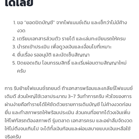
ได้เลย
ขอ “ยอดปิดบัญชี” จากไฟแนนซ์เดิม และเช็กว่าไม่มีค้าง
งวด
เตรียมเอกสารส่วนตัว รายได้ และเล่มทะเบียนรถให้ครบ
นำรถเข้าประเมิน เพื่อดูวงเงินและเงื่อนไขที่เหมาะ
ยื่นเรื่อง รออนุมัติ และนัดเซ็นสัญญา
ปิดยอดเดิม โอนกรรมสิทธิ์ และเริ่มผ่อนตามสัญญาใหม่
ครับ
การ รับย้ายไฟแนนซ์รถยนต์ ถ้าเอกสารพร้อมและเคลียร์ไฟแนนซ์
เดิมดี ส่วนใหญ่ใช้เวลาประมาณ 3–7 วันทำการครับ หัวใจของการ
ผ่านง่ายคือทำรายได้ให้ชัดด้วยรายการเดินบัญชี ไม่ค้างงวดก่อน
ยื่น และทำสภาพรถให้พร้อมประเมิน ส่วนคนที่อยากได้วงเงินเพิ่ม
ให้โฟกัสรถต้องสภาพดี รุ่นตลาด เอกสารครบ และอย่าลืมจัดงวด
ให้ไม่ตึงจนเกินไป จะได้ทั้งเงินก้อนและผ่อนสบายแบบเงินเหลือใช้
จริงครับ