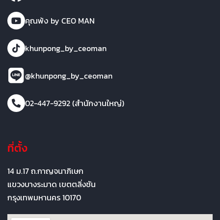
คุณพ้ง by CEO MAN
khunpong_by_ceoman
@khunpong_by_ceoman
02-447-9292 (สำนักงานใหญ่)
ที่ตั้ง
14 ม.17 ถ.กาญจนาภิเษก
แขวงบางระมาด เขตตลิ่งชัน
กรุงเทพมหานคร 10170