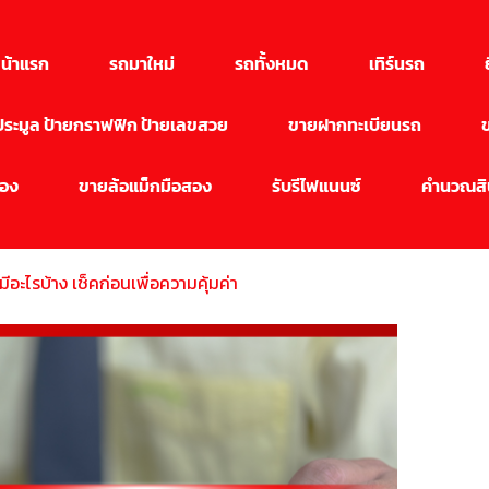
น้าแรก
รถมาใหม่
รถทั้งหมด
เทิร์นรถ
นประมูล ป้ายกราฟฟิก ป้ายเลขสวย
ขายฝากทะเบียนรถ
สอง
ขายล้อแม็กมือสอง
รับรีไฟแนนซ์
คำนวณสิน
มีอะไรบ้าง เช็คก่อนเพื่อความคุ้มค่า