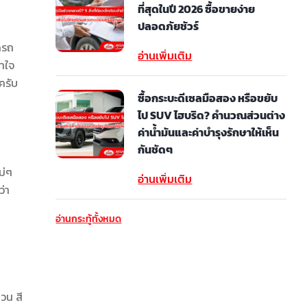
ที่สุดในปี 2026 ซื้อขายง่าย
ปลอดภัยชัวร์
ดรถ
อ่านเพิ่มเติม
้าใจ
ครับ
ซื้อกระบะดีเซลมือสอง หรือขยับ
ไป SUV ไฮบริด? คำนวณส่วนต่าง
ค่าน้ำมันและค่าบำรุงรักษาให้เห็น
กันชัดๆ
ม่ๆ
อ่านเพิ่มเติม
ว่า
อ่านกระทู้ทั้งหมด
วน สี