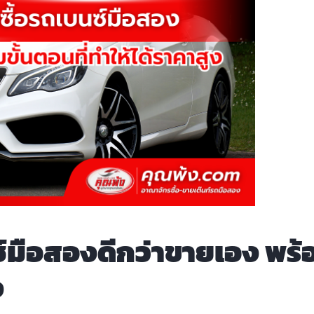
นซ์มือสองดีกว่าขายเอง พร้
ง