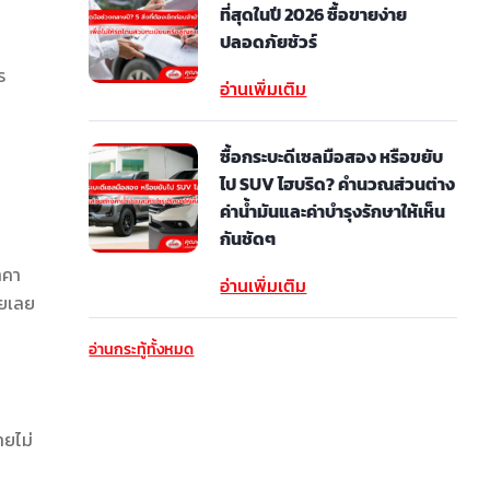
ที่สุดในปี 2026 ซื้อขายง่าย
ปลอดภัยชัวร์
ร
อ่านเพิ่มเติม
ซื้อกระบะดีเซลมือสอง หรือขยับ
ไป SUV ไฮบริด? คำนวณส่วนต่าง
ค่าน้ำมันและค่าบำรุงรักษาให้เห็น
กันชัดๆ
าคา
อ่านเพิ่มเติม
อยเลย
อ่านกระทู้ทั้งหมด
ายไม่