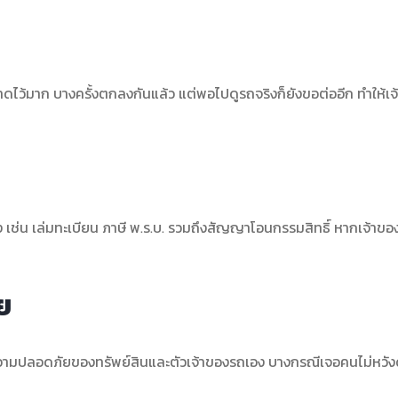
ี่คาดไว้มาก บางครั้งตกลงกันแล้ว แต่พอไปดูรถจริงก็ยังขอต่ออีก ทำให้เ
 เช่น เล่มทะเบียน ภาษี พ.ร.บ. รวมถึงสัญญาโอนกรรมสิทธิ์ หากเจ้าขอ
ย
ด้านความปลอดภัยของทรัพย์สินและตัวเจ้าของรถเอง บางกรณีเจอคนไม่หวัง