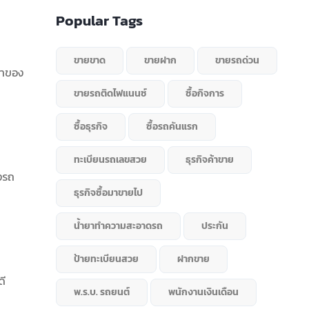
Popular Tags
ขายขาด
ขายฝาก
ขายรถด่วน
จ้าของ
ขายรถติดไฟแนนซ์
ซื้อกิจการ
ซื้อธุรกิจ
ซื้อรถคันแรก
ทะเบียนรถเลขสวย
ธุรกิจค้าขาย
งรถ
ธุรกิจซื้อมาขายไป
น้ำยาทำความสะอาดรถ
ประกัน
ป้ายทะเบียนสวย
ฝากขาย
ดี
พ.ร.บ. รถยนต์
พนักงานเงินเดือน