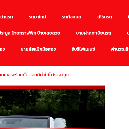
น้าแรก
รถมาใหม่
รถทั้งหมด
เทิร์นรถ
นประมูล ป้ายกราฟฟิก ป้ายเลขสวย
ขายฝากทะเบียนรถ
สอง
ขายล้อแม็กมือสอง
รับรีไฟแนนซ์
คำนวณสิน
ายเอง พร้อมขั้นตอนที่ทำให้ได้ราคาสูง