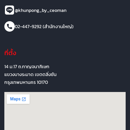
@khunpong_by_ceoman
02-447-9292 (สำนักงานใหญ่)
ที่ตั้ง
14 ม.17 ถ.กาญจนาภิเษก
แขวงบางระมาด เขตตลิ่งชัน
กรุงเทพมหานคร 10170