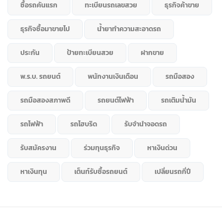
ซื้อรถคันแรก
ทะเบียนรถเลขสวย
ธุรกิจค้าขาย
ธุรกิจซื้อมาขายไป
น้ำยาทำความสะอาดรถ
ประกัน
ป้ายทะเบียนสวย
ฝากขาย
พ.ร.บ. รถยนต์
พนักงานเงินเดือน
รถมือสอง
รถมือสองสภาพดี
รถยนต์ไฟฟ้า
รถเติมน้ำมัน
รถไฟฟ้า
รถไฮบริด
รับจำนำจอดรถ
รับสมัครงาน
ร่วมทุนธุรกิจ
หาเงินด่วน
หาเงินทุน
เต็นท์รับซื้อรถยนต์
เปลี่ยนรถกี่ปี