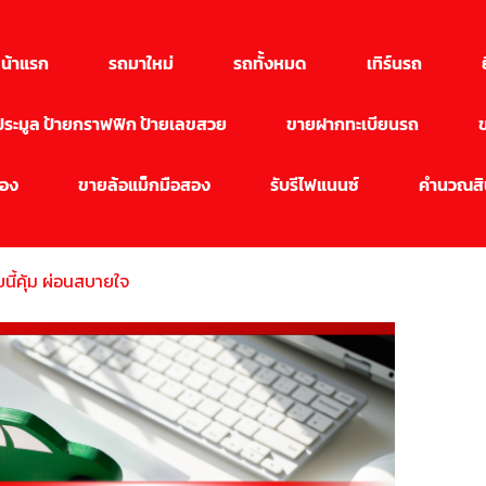
น้าแรก
รถมาใหม่
รถทั้งหมด
เทิร์นรถ
นประมูล ป้ายกราฟฟิก ป้ายเลขสวย
ขายฝากทะเบียนรถ
สอง
ขายล้อแม็กมือสอง
รับรีไฟแนนซ์
คำนวณสิน
นี้คุ้ม ผ่อนสบายใจ