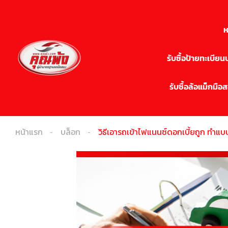
ห
รับซื้อป้ายทะเบีย
รับซื้อล้อแม็กมือ
หน้าแรก
บล็อก
วิธีเอารถเข้าไฟแนนซ์ดอกเบี้ยถูก ทำแบบ