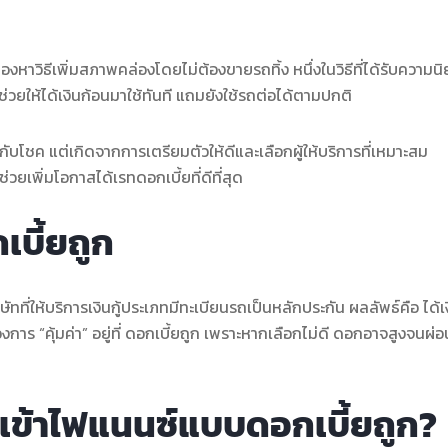
มองหาวิธีเพิ่มสภาพคล่องโดยไม่ต้องขายรถทิ้ง หนึ่งในวิธีที่ได้รับความน
ช่วยให้ได้เงินก้อนมาใช้ทันที แถมยังใช้รถต่อได้ตามปกติ
่กับโชค แต่เกิดจากการเตรียมตัวให้ดีและเลือกผู้ให้บริการที่เหมาะสม
ยเพิ่มโอกาสได้เรทดอกเบี้ยที่ดีที่สุด
เบี้ยถูก
ัทที่ให้บริการเงินกู้ประเภทมีทะเบียนรถเป็นหลักประกัน ผลลัพธ์คือ ได้เ
การ “คุ้มค่า” อยู่ที่ ดอกเบี้ยถูก เพราะหากเลือกไม่ดี ดอกอาจสูงจนผ
เข้าไฟแนนซ์แบบดอกเบี้ยถูก?