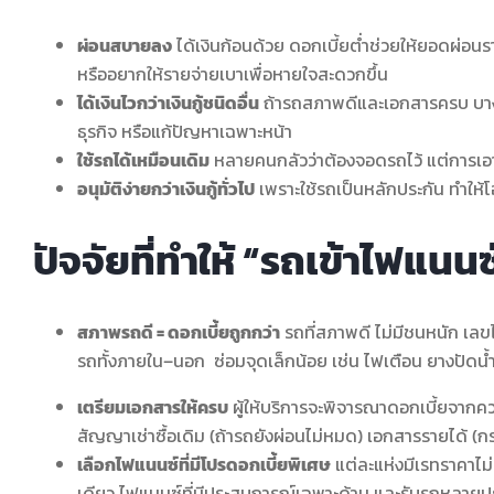
ผ่อนสบายลง
ได้เงินก้อนด้วย ดอกเบี้ยต่ำช่วยให้ยอดผ่อ
หรืออยากให้รายจ่ายเบาเพื่อหายใจสะดวกขึ้น
ได้เงินไวกว่าเงินกู้ชนิดอื่น
ถ้ารถสภาพดีและเอกสารครบ บางแห่ง
ธุรกิจ หรือแก้ปัญหาเฉพาะหน้า
ใช้รถได้เหมือนเดิม
หลายคนกลัวว่าต้องจอดรถไว้ แต่การเอา
อนุมัติง่ายกว่าเงินกู้ทั่วไป
เพราะใช้รถเป็นหลักประกัน ทำให้โอก
ปัจจัยที่ทำให้ “รถเข้าไฟแนนซ
สภาพรถดี = ดอกเบี้ยถูกกว่า
รถที่สภาพดี ไม่มีชนหนัก เลขไ
รถทั้งภายใน–นอก ซ่อมจุดเล็กน้อย เช่น ไฟเตือน ยางปัดน
เตรียมเอกสารให้ครบ
ผู้ให้บริการจะพิจารณาดอกเบี้ยจากค
สัญญาเช่าซื้อเดิม (ถ้ารถยังผ่อนไม่หมด) เอกสารรายได้ (กร
เลือกไฟแนนซ์ที่มีโปรดอกเบี้ยพิเศษ
แต่ละแห่งมีเรทราคาไม่เ
เดียว ไฟแนนซ์ที่มีประสบการณ์เฉพาะด้าน และรับรถหลายประเ