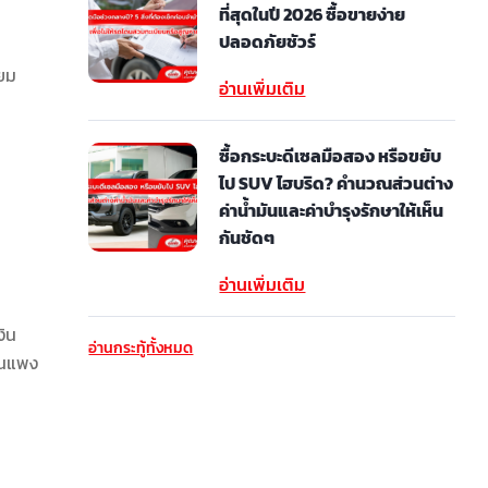
ที่สุดในปี 2026 ซื้อขายง่าย
ปลอดภัยชัวร์
ิยม
อ่านเพิ่มเติม
ซื้อกระบะดีเซลมือสอง หรือขยับ
ไป SUV ไฮบริด? คำนวณส่วนต่าง
ค่าน้ำมันและค่าบำรุงรักษาให้เห็น
กันชัดๆ
อ่านเพิ่มเติม
งิน
อ่านกระทู้ทั้งหมด
่อนแพง