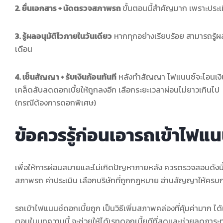
2. ยื่นเอกสาร + นัดตรวจสภาพรถ
ขั้นตอนนี้สำคัญมาก เพราะปร
3. รู้ผลอนุมัติไวภายในวันเดียว
หากทุกอย่างเรียบร้อย สามารถรู้ผ
เดือน
4. เซ็นสัญญา + รับเงินก้อนทันที
หลังทำสัญญา ไฟแนนซ์จะโอนเงินเ
เคล็ดลับลดดอกเบี้ยให้ถูกลงอีก เลือกระยะเวลาผ่อนไม่ยาวเกินไป ไม่กู
(กรณีต้องการดอกพิเศษ)
ข้อควรรู้ก่อนเอารถเข้าไฟแน
เพื่อให้การผ่อนสบายและไม่เกิดปัญหาภายหลัง ควรตรวจสอบดังนี้ 
สภาพรถ ค่าประเมิน เลือกบริษัทที่ถูกกฎหมาย อ่านสัญญาให้ครบก
รถเข้าไฟแนนซ์ดอกเบี้ยถูก เป็นวิธีเพิ่มสภาพคล่องที่คุ้มค่ามาก 
ตอนในบทความนี้ จะช่วยให้ได้เรทดอกเบี้ยดีที่สุดและช่วยลดภาระท