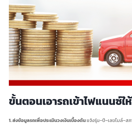
ขั้นตอนเอารถเข้าไฟแนนซ์ให้
1. ส่งข้อมูลรถเพื่อประเมินวงเงินเบื้องต้น
แจ้งรุ่น–ปี–เลขไมล์–สภา