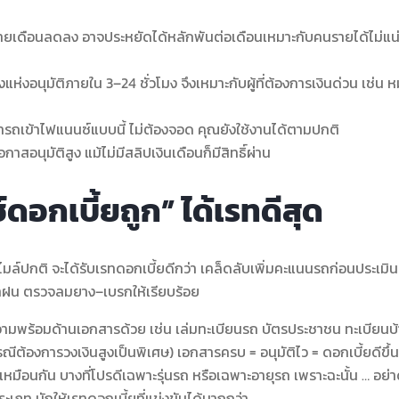
นรายเดือนลดลง อาจประหยัดได้หลักพันต่อเดือนเหมาะกับคนรายได้ไม่แ
อนุมัติภายใน 3–24 ชั่วโมง จึงเหมาะกับผู้ที่ต้องการเงินด่วน เช่น ห
รถเข้าไฟแนนซ์แบบนี้ ไม่ต้องจอด คุณยังใช้งานได้ตามปกติ
าสอนุมัติสูง แม้ไม่มีสลิปเงินเดือนก็มีสิทธิ์ผ่าน
์ดอกเบี้ยถูก” ได้เรทดีสุด
มล์ปกติ จะได้รับเรทดอกเบี้ยดีกว่า เคล็ดลับเพิ่มคะแนนรถก่อนประเมิน
้ำฝน ตรวจลมยาง–เบรกให้เรียบร้อย
วามพร้อมด้านเอกสารด้วย เช่น เล่มทะเบียนรถ บัตรประชาชน ทะเบียนบ
ณีต้องการวงเงินสูงเป็นพิเศษ) เอกสารครบ = อนุมัติไว = ดอกเบี้ยดีขึ้น
หมือนกัน บางที่โปรดีเฉพาะรุ่นรถ หรือเฉพาะอายุรถ เพราะฉะนั้น … อย่าดู
ภท มักให้เรทดอกเบี้ยที่แข่งขันได้มากกว่า