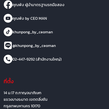
คุณพ้ง ผู้นำมาตรฐานรถมือสอง
คุณพ้ง by CEO MAN
khunpong_by_ceoman
@khunpong_by_ceoman
02-447-9292 (สำนักงานใหญ่)
ที่ตั้ง
14 ม.17 ถ.กาญจนาภิเษก
แขวงบางระมาด เขตตลิ่งชัน
กรุงเทพมหานคร 10170