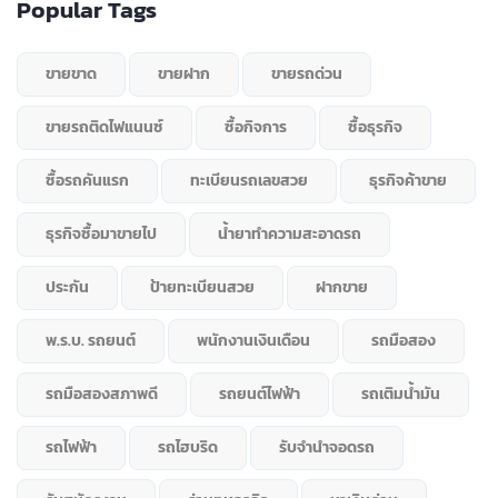
Popular Tags
ขายขาด
ขายฝาก
ขายรถด่วน
ขายรถติดไฟแนนซ์
ซื้อกิจการ
ซื้อธุรกิจ
ซื้อรถคันแรก
ทะเบียนรถเลขสวย
ธุรกิจค้าขาย
ธุรกิจซื้อมาขายไป
น้ำยาทำความสะอาดรถ
ประกัน
ป้ายทะเบียนสวย
ฝากขาย
พ.ร.บ. รถยนต์
พนักงานเงินเดือน
รถมือสอง
รถมือสองสภาพดี
รถยนต์ไฟฟ้า
รถเติมน้ำมัน
รถไฟฟ้า
รถไฮบริด
รับจำนำจอดรถ