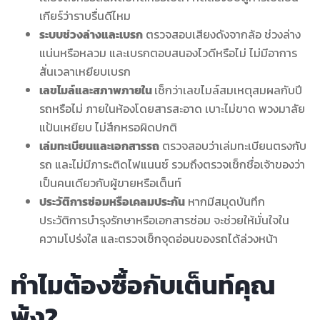
เกียร์ว่าราบรื่นดีไหม
ระบบช่วงล่างและเบรก
ตรวจสอบเสียงดังจากล้อ ช่วงล่าง
แน่นหรือหลวม และเบรกตอบสนองไวดีหรือไม่ ไม่มีอาการ
สั่นเวลาเหยียบเบรก
เลขไมล์และสภาพภายใน
เช็กว่าเลขไมล์สมเหตุสมผลกับปี
รถหรือไม่ ภายในห้องโดยสารสะอาด เบาะไม่ขาด พวงมาลัย
แป้นเหยียบ ไม่สึกหรอผิดปกติ
เล่มทะเบียนและเอกสารรถ
ตรวจสอบว่าเล่มทะเบียนตรงกับ
รถ และไม่มีภาระติดไฟแนนซ์ รวมถึงตรวจเช็กชื่อเจ้าของว่า
เป็นคนเดียวกับผู้ขายหรือเต็นท์
ประวัติการซ่อมหรือเคลมประกัน
หากมีสมุดบันทึก
ประวัติการบำรุงรักษาหรือเอกสารซ่อม จะช่วยให้มั่นใจใน
ความโปร่งใส และตรวจเช็กจุดอ่อนของรถได้ล่วงหน้า
ทำไมต้องซื้อกับเต็นท์คุณ
พ้ง?