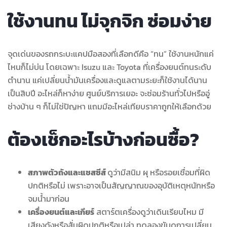
ใช้งานทน ไม่จุกจิก ซ่อมง่าย
จุดเด่นของรถกระบะแคปมือสองที่เลือกดีคือ “ทน” ใช้งานหนักแค่
ไหนก็ไม่บ่น โดยเฉพาะ Isuzu และ Toyota ที่เครื่องยนต์ทนระดับ
ตำนาน แค่เปลี่ยนน้ำมันเครื่องและดูแลตามระยะก็ใช้งานได้นาน
เป็นสิบปี อะไหล่ก็หาง่าย ศูนย์บริการเยอะ จะซ่อมร้านทั่วไปหรืออู่
ช่างบ้าน ๆ ก็ไม่ใช่ปัญหา แถมมีอะไหล่เทียบราคาถูกให้เลือกด้วย
ต้องเช็กอะไรบ้างก่อนซื้อ?
สภาพตัวถังและแชสซีส์
ดูว่ามีสนิม ผุ หรือรอยเชื่อมที่ผิด
ปกติหรือไม่ เพราะอาจเป็นสัญญาณของอุบัติเหตุหนักหรือ
จมน้ำมาก่อน
เครื่องยนต์และเกียร์
สตาร์ตเครื่องดูว่าเดินเรียบไหม มี
เสียงดังหรือสั่นผิดปกติหรือเปล่า ทดลองขับดูการเปลี่ยน