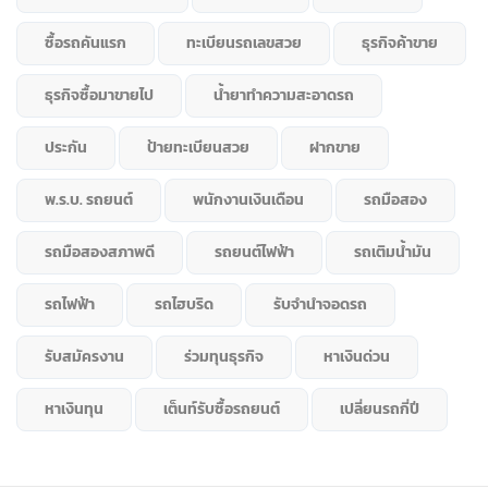
ซื้อรถคันแรก
ทะเบียนรถเลขสวย
ธุรกิจค้าขาย
ธุรกิจซื้อมาขายไป
น้ำยาทำความสะอาดรถ
ประกัน
ป้ายทะเบียนสวย
ฝากขาย
พ.ร.บ. รถยนต์
พนักงานเงินเดือน
รถมือสอง
รถมือสองสภาพดี
รถยนต์ไฟฟ้า
รถเติมน้ำมัน
รถไฟฟ้า
รถไฮบริด
รับจำนำจอดรถ
รับสมัครงาน
ร่วมทุนธุรกิจ
หาเงินด่วน
หาเงินทุน
เต็นท์รับซื้อรถยนต์
เปลี่ยนรถกี่ปี