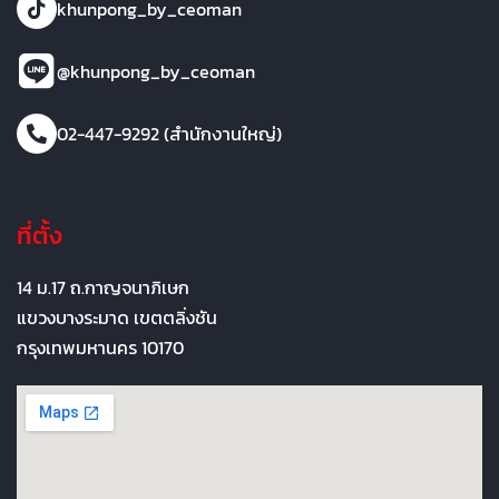
khunpong_by_ceoman
@khunpong_by_ceoman
02-447-9292 (สำนักงานใหญ่)
ที่ตั้ง
14 ม.17 ถ.กาญจนาภิเษก
แขวงบางระมาด เขตตลิ่งชัน
กรุงเทพมหานคร 10170