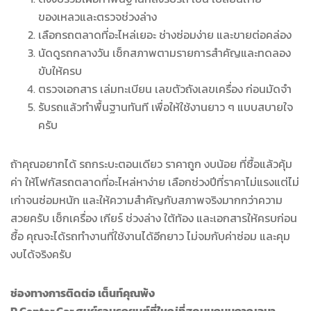
ของเหลวและตรวจช่วงล่าง
เลือกรถตลาดที่อะไหล่เยอะ ช่างซ่อมง่าย และขายต่อคล่อง
นัดดูรถกลางวัน เช็กสภาพตามรายการสำคัญและทดลอง
ขับให้ครบ
ตรวจเอกสาร เล่มทะเบียน เลขตัวถังเลขเครื่อง ก่อนมัดจำ
รับรถแล้วทำพื้นฐานทันที เพื่อให้ใช้งานยาว ๆ แบบสบายใจ
ครับ
ถ้าคุณอยากได้ รถกระบะตอนเดียว ราคาถูก งบน้อย ที่ซื้อแล้วคุ้ม
ค่า ให้โฟกัสรถตลาดที่อะไหล่หาง่าย เลือกช่วงปีที่ราคาไม่แรงแต่ไม่
เก่าจนซ่อมหนัก และให้ความสำคัญกับสภาพจริงมากกว่าความ
สวยครับ เช็กเครื่อง เกียร์ ช่วงล่าง ใต้ท้อง และเอกสารให้ครบก่อน
ซื้อ คุณจะได้รถทำงานที่ใช้งานได้อีกยาว ไม่จมกับค่าซ่อม และคุม
งบได้จริงครับ
ช่องทางการติดต่อ เต็นท์คุณพ้ง
P Center Car ศูนย์รวมรถยนต์ที่ใหญ่ที่สุดบนถนนกาญจนา