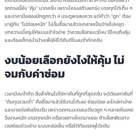
รถทรงนี้ยัง “คุ้ม” มากครับ เพราะโครงสร้างแกร่ง บรรทุกได้เต็ม ๆ
และราคามือสองมักถูกกว่า 4 ประตูพอสมควร แต่คำว่า “ถูก” ต้อง
มาคู่กับ “ไม่ซ่อมหนัก” ไม่งั้นซื้อมาแล้วจะกลายเป็นจ่ายไม่หยุด
บทความนี้สรุปให้แบบเข้าใจง่าย ว่าควรเลือกแนวไหน ปีไหนถึงคุ้ม
และต้องเช็กอะไรบ้างเพื่อให้ได้คันดีในงบจำกัดครับ
งบน้อยเลือกยังไงให้คุ้ม ไม่
จมกับค่าซ่อม
เวลามีงบจำกัด สิ่งสำคัญไม่ใช่หาคันที่ถูกที่สุดครับ แต่ต้องหาคันที่
“ต้นทุนรวมต่ำ” คือซื้อมาแล้วใช้งานได้เลย ซ่อมน้อย อะไหล่หาง่าย
และขายต่อยังมีคนรับ เพราะรถกระบะตอนเดียวถูก ๆ หลายคันเคย
วิ่งงานหนัก บรรทุกหนัก หรือเจอทางโหดมาเยอะ ถ้าเลือกผิดอาจ
เจอซ่อมช่วงล่าง ระบบหล่อเย็น หรือใต้ท้องรถผุได้ครับ