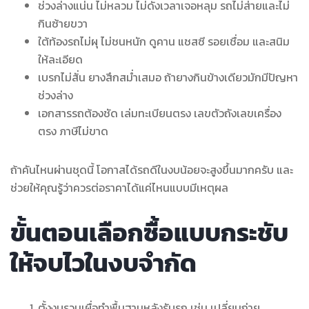
ช่วงล่างแน่น ไม่หลวม ไม่ดังเวลาเจอหลุม รถไม่ส่ายและไม่
กินซ้ายขวา
ใต้ท้องรถไม่ผุ ไม่ชนหนัก ดูคาน แชสซี รอยเชื่อม และสนิม
ให้ละเอียด
เบรกไม่สั่น ยางสึกสม่ำเสมอ ถ้ายางกินข้างเดียวมักมีปัญหา
ช่วงล่าง
เอกสารรถต้องชัด เล่มทะเบียนตรง เลขตัวถังเลขเครื่อง
ตรง ภาษีไม่ขาด
ถ้าคันไหนผ่านชุดนี้ โอกาสได้รถดีในงบน้อยจะสูงขึ้นมากครับ และ
ช่วยให้คุณรู้ว่าควรต่อราคาได้แค่ไหนแบบมีเหตุผล
ขั้นตอนเลือกซื้อแบบกระชับ
ให้จบไวในงบจำกัด
ตั้งงบรวมเผื่อทำพื้นฐานหลังรับรถ เช่น เปลี่ยนถ่าย