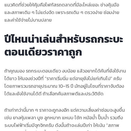
แนวคิดที่ช่วยให้คุ้มคือโฟกัสรถตลาดที่มีอะไหล่เยอะ ช่างคุ้นมือ
และสภาพเดิม ๆ ไม่แต่งจัด เพราะรถเดิม ๆ ตรวจง่าย ซ่อมง่าย
และค่าใช้จ่ายไม่บานปลาย
ปีไหนน่าเล่นสำหรับรถกระบะ
ตอนเดียวราคาถูก
ถ้าคุณมอง รถกระบะตอนเดียว งบน้อย แล้วอยากได้คันที่ยังใช้งาน
ได้ยาว ให้มองช่วงปีที่ “ราคาเริ่มนิ่ม แต่อายุยังไม่แก่เกินไป” ครับ
โดยภาพรวมรถอายุประมาณ 10–15 ปี มักอยู่ในโซนที่ราคาจับต้อง
ได้และยังใช้งานได้ดี ถ้าเลือกคันสภาพดีและประวัติชัด
ถ้าเก่ากว่านี้มาก ๆ ราคาจะถูกลงอีก แต่ความเสี่ยงค่าซ่อมจะสูงขึ้น
เช่น ยางหุ้มเพลา บูช ลูกหมาก แหนบ โช้ก หม้อน้ำ ปั๊มน้ำ รวมถึง
ระบบไฟฟ้าเริ่มมีจุกจิกครับ ดังนั้นถ้าจะเล่นปีเก่า ให้เน้น “สภาพ