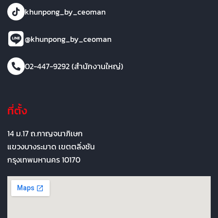
khunpong_by_ceoman
@khunpong_by_ceoman
02-447-9292 (สำนักงานใหญ่)
ที่ตั้ง
14 ม.17 ถ.กาญจนาภิเษก
แขวงบางระมาด เขตตลิ่งชัน
กรุงเทพมหานคร 10170