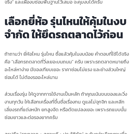
จริง” และเผื่องบซ่อมพื้นฐานไว้เสมอ จะคุมงบได้ครับ
เลือกยี่ห้อ รุ่นไหนให้คุ้มในงบ
จำกัด ให้ยึดรถตลาดไว้ก่อน
ถ้าถามว่า ยี่ห้อไหน รุ่นไหน ซื้อแล้วคุ้มในงบน้อย คำตอบที่ใช้ได้จริง
คือ “เลือกรถตลาดที่วิ่งเยอะบนถนน” ครับ เพราะรถตลาดหมายถึง
อะไหล่หาง่าย มีของเทียบเยอะ ราคาซ่อมไม่แรง และช่างส่วนใหญ่
ซ่อมได้ ไม่ต้องรออะไหล่นาน
ส่วนเรื่องรุ่น ให้ดูจากการใช้งานเป็นหลัก ถ้าคุณเน้นขนของและวิ่ง
งานทุกวัน ให้เลือกเครื่องที่ขึ้นชื่อเรื่องทน ดูแลไม่จุกจิก และหลีก
เลี่ยงรถที่แต่งหนัก ยกสูงจัด หรือดัดแปลงเยอะ เพราะรถแบบนั้น
ซ่อมยาวและต่อรองยากครับ
สรุปคือ “รถตลาด + สภาพดี + ประวัติชัด” จะคุ้มกว่าเลือกตามชื่อ