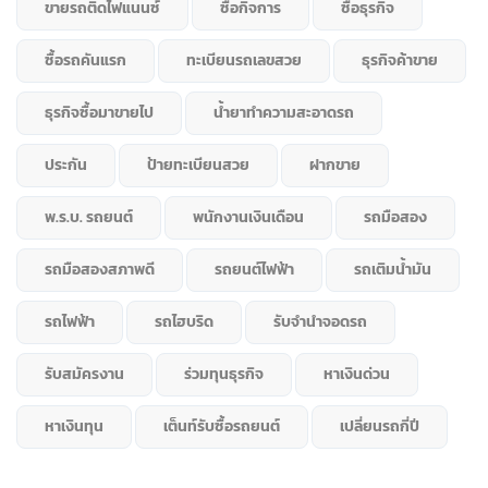
ขายรถติดไฟแนนซ์
ซื้อกิจการ
ซื้อธุรกิจ
ซื้อรถคันแรก
ทะเบียนรถเลขสวย
ธุรกิจค้าขาย
ธุรกิจซื้อมาขายไป
น้ำยาทำความสะอาดรถ
ประกัน
ป้ายทะเบียนสวย
ฝากขาย
พ.ร.บ. รถยนต์
พนักงานเงินเดือน
รถมือสอง
รถมือสองสภาพดี
รถยนต์ไฟฟ้า
รถเติมน้ำมัน
รถไฟฟ้า
รถไฮบริด
รับจำนำจอดรถ
รับสมัครงาน
ร่วมทุนธุรกิจ
หาเงินด่วน
หาเงินทุน
เต็นท์รับซื้อรถยนต์
เปลี่ยนรถกี่ปี