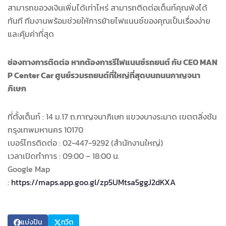
สามารถขอวงเงินเพิ่มได้เท่าไหร่ สามารถติดต่อเต็นท์คุณพ้งได้
ทันที ทีมงานพร้อมช่วยให้การย้ายไฟแนนซ์ของคุณเป็นเรื่องง่าย
และคุ้มค่าที่สุด
ช่องทางการติดต่อ หากต้องการรีไฟแนนซ์รถยนต์ กับ CEO MAN
P Center Car ศูนย์รวมรถยนต์ที่ใหญ่ที่สุดบนถนนกาญจนา
ภิเษก
ที่ตั้งเต็นท์ : 14 ม.17 ถ.กาญจนาภิเษก แขวงบางระมาด เขตตลิ่งชัน
กรุงเทพมหานคร 10170
เบอร์โทรติดต่อ : 02-447-9292 (สำนักงานใหญ่)
เวลาเปิดทำการ : 09:00 – 18:00 น.
Google Map
:
https://maps.app.goo.gl/zp5UMtsa5ggJ2dKXA
แบ่งปัน
ทวีต