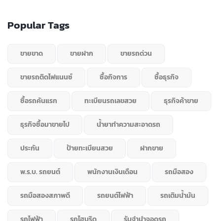
Popular Tags
ขายขาด
ขายฝาก
ขายรถด่วน
ขายรถติดไฟแนนซ์
ซื้อกิจการ
ซื้อธุรกิจ
ซื้อรถคันแรก
ทะเบียนรถเลขสวย
ธุรกิจค้าขาย
ธุรกิจซื้อมาขายไป
น้ำยาทำความสะอาดรถ
ประกัน
ป้ายทะเบียนสวย
ฝากขาย
พ.ร.บ. รถยนต์
พนักงานเงินเดือน
รถมือสอง
รถมือสองสภาพดี
รถยนต์ไฟฟ้า
รถเติมน้ำมัน
รถไฟฟ้า
รถไฮบริด
รับจำนำจอดรถ