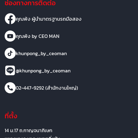
ช่องทางการติดต่อ
คุณพ้ง ผู้นำมาตรฐานรถมือสอง
คุณพ้ง by CEO MAN
khunpong_by_ceoman
@khunpong_by_ceoman
02-447-9292 (สำนักงานใหญ่)
ที่ตั้ง
14 ม.17 ถ.กาญจนาภิเษก