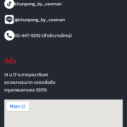
khunpong_by_ceoman
@khunpong_by_ceoman
02-447-9292 (สำนักงานใหญ่)
ที่ตั้ง
14 ม.17 ถ.กาญจนาภิเษก
แขวงบางระมาด เขตตลิ่งชัน
กรุงเทพมหานคร 10170