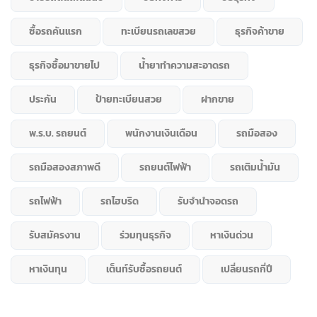
ซื้อรถคันแรก
ทะเบียนรถเลขสวย
ธุรกิจค้าขาย
ธุรกิจซื้อมาขายไป
น้ำยาทำความสะอาดรถ
ประกัน
ป้ายทะเบียนสวย
ฝากขาย
พ.ร.บ. รถยนต์
พนักงานเงินเดือน
รถมือสอง
รถมือสองสภาพดี
รถยนต์ไฟฟ้า
รถเติมน้ำมัน
รถไฟฟ้า
รถไฮบริด
รับจำนำจอดรถ
รับสมัครงาน
ร่วมทุนธุรกิจ
หาเงินด่วน
หาเงินทุน
เต็นท์รับซื้อรถยนต์
เปลี่ยนรถกี่ปี