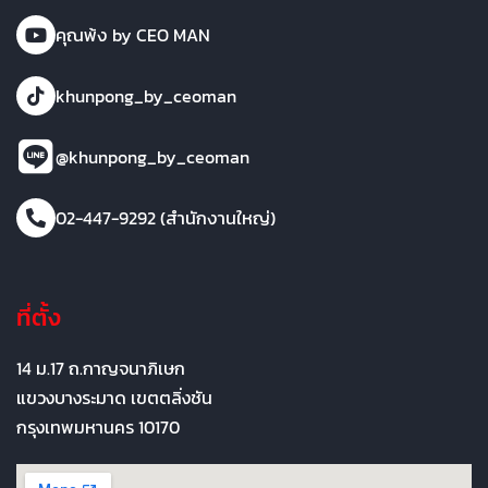
คุณพ้ง by CEO MAN
khunpong_by_ceoman
@khunpong_by_ceoman
02-447-9292 (สำนักงานใหญ่)
ที่ตั้ง
14 ม.17 ถ.กาญจนาภิเษก
แขวงบางระมาด เขตตลิ่งชัน
กรุงเทพมหานคร 10170