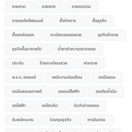
ขายขาด
ขายฝาก
ขายรถด่วน
ขายรถติดไฟแนนซ์
ซื้อกิจการ
ซื้อธุรกิจ
ซื้อรถคันแรก
ทะเบียนรถเลขสวย
ธุรกิจค้าขาย
ธุรกิจซื้อมาขายไป
น้ำยาทำความสะอาดรถ
ประกัน
ป้ายทะเบียนสวย
ฝากขาย
พ.ร.บ. รถยนต์
พนักงานเงินเดือน
รถมือสอง
รถมือสองสภาพดี
รถยนต์ไฟฟ้า
รถเติมน้ำมัน
รถไฟฟ้า
รถไฮบริด
รับจำนำจอดรถ
รับสมัครงาน
ร่วมทุนธุรกิจ
หาเงินด่วน