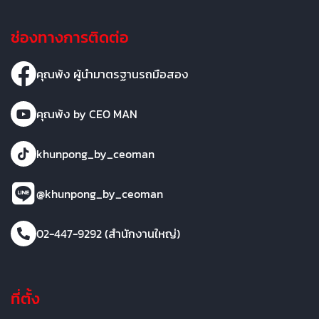
ช่องทางการติดต่อ
คุณพ้ง ผู้นำมาตรฐานรถมือสอง
คุณพ้ง by CEO MAN
khunpong_by_ceoman
@khunpong_by_ceoman
02-447-9292 (สำนักงานใหญ่)
ที่ตั้ง