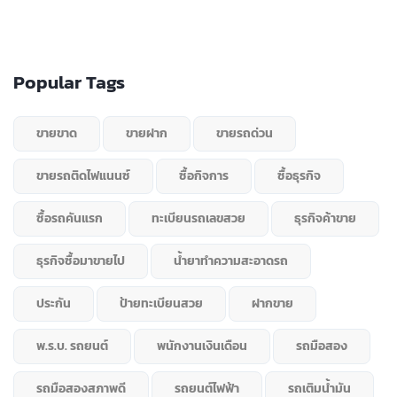
Popular Tags
ขายขาด
ขายฝาก
ขายรถด่วน
ขายรถติดไฟแนนซ์
ซื้อกิจการ
ซื้อธุรกิจ
ซื้อรถคันแรก
ทะเบียนรถเลขสวย
ธุรกิจค้าขาย
ธุรกิจซื้อมาขายไป
น้ำยาทำความสะอาดรถ
ประกัน
ป้ายทะเบียนสวย
ฝากขาย
พ.ร.บ. รถยนต์
พนักงานเงินเดือน
รถมือสอง
รถมือสองสภาพดี
รถยนต์ไฟฟ้า
รถเติมน้ำมัน