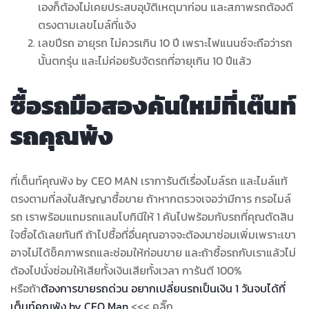
เองก็ต้องไม่เคยประสบอุบัติเหตุมาก่อน และสภาพรถต้องดี
ตรงตามเลขไมล์ที่แจ้ง
เลขปีรถ อายุรถ ไม่ควรเกิน 10 ปี เพราะไฟแนนซ์จะถือว่ารถ
นั้นตกรุ่น และไม่ค่อยรับจัดรถที่อายุเกิน 10 ปีแล้ว
ซื้อรถมือสองคันใหม่ที่เต๊นท์
รถคุณพ้ง
ที่เต็นท์คุณพ้ง by CEO MAN เราการันตีเรื่องไมล์รถ และไมล์แท้
ตรงตามที่ลงในสัญญาซื้อขาย ถ้าหากตรวจเจอว่ามีการ กรอไมล์
รถ เราพร้อมแถมรถแลมโบกินีให้ 1 คันไปพร้อมกับรถที่คุณตัดสิน
ใจซื้อได้เลยทันที ถ้าไปซื้อที่อื่นคุณอาจจะต้องมาซ่อมเพิ่มเพราะเขา
อาจไม่ได้ช็คภาพรถและซ่อมให้ก่อนขาย และถ้าซื้อรถกับเราแล้วไม่
ต้องไปนั่งซ่อมให้เสียทั้งเงินเสียทั้งเวลา การันตี 100%
หรือถ้า
ต้องการขายรถด่วน อยากเปลี่ยนรถเป็นเงิน 1 วันจบได้ที่
เต็นท์คุณพ้ง by CEO Man
<<< คลิ๊ก