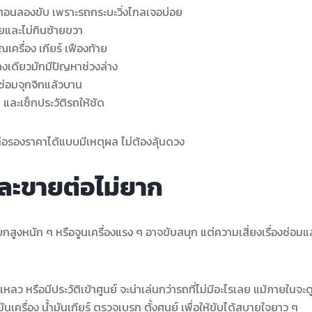
นตอนลองขับ เพราะรถกระบะวิ่งไกลเจอบ่อย
ยและไม่กินซ้ายขวา
เครื่อง เกียร์ เฟืองท้าย
างเดียวมักมีปัญหาช่วงล่าง
ซ่อมจุกจิกแล้วบาน
และเช็กประวัติรถให้ชัด
ต่อรองราคาได้แบบมีเหตุผล ไม่ต้องลุ้นดวง
ยและขายต่อไม่ยาก
ยกสูงหนัก ๆ หรือจูนเครื่องแรง ๆ อาจขับสนุก แต่ความเสี่ยงเรื่องซ่อมแ
เหลว หรือมีประวัติเข้าศูนย์ จะน่าเล่นกว่ารถที่ไม่มีอะไรเลย แม้ภายในจะ
นเครื่อง น้ำมันเกียร์ ตรวจเบรก ตั้งศูนย์ เพื่อให้ขับได้สบายใจยาว ๆ