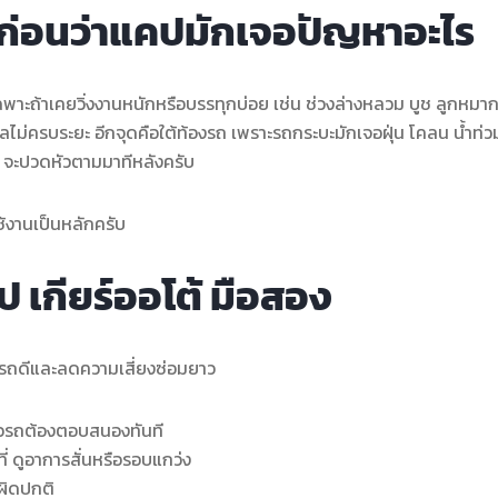
รู้ก่อนว่าแคปมักเจอปัญหาอะไร
ะถ้าเคยวิ่งงานหนักหรือบรรทุกบ่อย เช่น ช่วงล่างหลวม บูช ลูกหมา
ดูแลไม่ครบระยะ อีกจุดคือใต้ท้องรถ เพราะรถกระบะมักเจอฝุ่น โคลน น้ำท่ว
ิน จะปวดหัวตามมาทีหลังครับ
ใช้งานเป็นหลักครับ
 เกียร์ออโต้ มือสอง
ได้รถดีและลดความเสี่ยงซ่อมยาว
์แล้วรถต้องตอบสนองทันที
ี่ ดูอาการสั่นหรือรอบแกว่ง
ำผิดปกติ