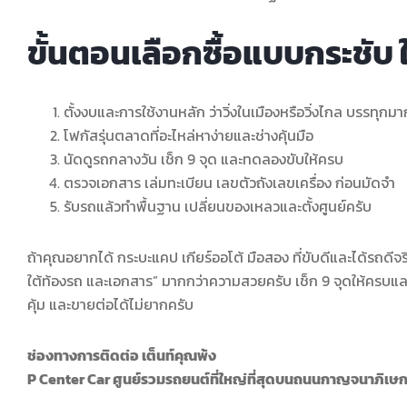
ขั้นตอนเลือกซื้อแบบกระชับ 
ตั้งงบและการใช้งานหลัก ว่าวิ่งในเมืองหรือวิ่งไกล บรรทุกม
โฟกัสรุ่นตลาดที่อะไหล่หาง่ายและช่างคุ้นมือ
นัดดูรถกลางวัน เช็ก 9 จุด และทดลองขับให้ครบ
ตรวจเอกสาร เล่มทะเบียน เลขตัวถังเลขเครื่อง ก่อนมัดจำ
รับรถแล้วทำพื้นฐาน เปลี่ยนของเหลวและตั้งศูนย์ครับ
ถ้าคุณอยากได้ กระบะแคป เกียร์ออโต้ มือสอง ที่ขับดีและได้รถดีจร
ใต้ท้องรถ และเอกสาร” มากกว่าความสวยครับ เช็ก 9 จุดให้ครบแล
คุ้ม และขายต่อได้ไม่ยากครับ
ช่องทางการติดต่อ เต็นท์คุณพ้ง
P Center Car ศูนย์รวมรถยนต์ที่ใหญ่ที่สุดบนถนนกาญจนาภิเษ