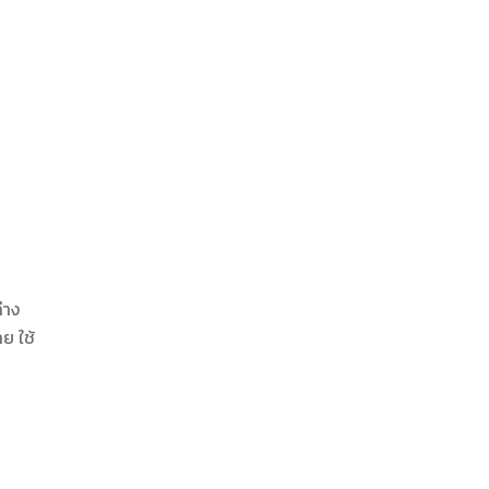
่าง
ย ใช้