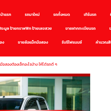
น้าแรก
รถมาใหม่
รถทั้งหมด
เทิร์นรถ
นประมูล ป้ายกราฟฟิก ป้ายเลขสวย
ขายฝากทะเบียนรถ
สอง
ขายล้อแม็กมือสอง
รับรีไฟแนนซ์
คำนวณสิน
อมือสองต้องเช็กอะไรบ้าง ให้ได้รถดี ๆ