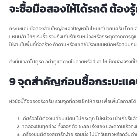
จะซื้อมือสองให้ได้รถดี ต้อง
กระบะแคปมือสองส่วนใหญ่จะเจอปัญหาในโซนเดียวกันครับ โดยเฉพา
แหนบล้า โช้กเริ่มรั่ว รวมถึงเกียร์ที่เริ่มหน่วงหรือกระตุกจากการ
ใช้งานในพื้นที่ก่อสร้าง ถ้าคานหรือแชสซีมีรอยชนหนักหรือสนิมก
ดังนั้นเวลาไปดูรถ อย่าดูแต่ภายในสวยหรือสีเงา ให้เช็กของจริงที่
9 จุดสำคัญก่อนซื้อกระบะแคป
หัวข้อนี้คือของจริงครับ รวมจุดที่ควรเช็กให้ครบ เพื่อเพิ่มโอกาส
เกียร์ออโต้ต้องเปลี่ยนเนียน ไม่กระตุก ไม่หน่วง เข้าเกียร
ทดลองขับทุกช่วง ทั้งออกตัว ชะลอ เร่งแซง และความเร็วคงท
เครื่องยนต์ต้องสตาร์ทง่าย รอบนิ่ง ไม่มีควันขาวหรือควันด