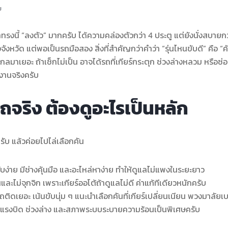
ม
ทรงนี้ “ลงตัว” มากครับ ได้ความคล่องตัวกว่า 4 ประตู แต่ยังนั่งสบายกว
จังหวัด แต่พอเป็นรถมือสอง สิ่งที่สำคัญกว่าคำว่า “รุ่นไหนขับดี” คือ “
มาเยอะ ถ้าเช็กไม่เป็น อาจได้รถที่เกียร์กระตุก ช่วงล่างหลวม หรือซ่
งานจริงครับ
ถจริง ต้องดูอะไรเป็นหลัก
นครับ แล้วค่อยไปไล่เลือกคัน
บง่าย มีช่างคุ้นมือ และอะไหล่หาง่าย ทำให้ดูแลไม่แพงในระยะยาว
งทนและไม่จุกจิก เพราะเกียร์ออโต้ถ้าดูแลไม่ดี ค่าแก้ทีเดียวหนักครับ
ติดเยอะ เน้นขับนุ่ม ๆ แนะนำเลือกคันที่เกียร์เปลี่ยนเนียน พวงมาลัยเ
ให้ดูแรงบิด ช่วงล่าง และสภาพระบบระบายความร้อนเป็นพิเศษครับ