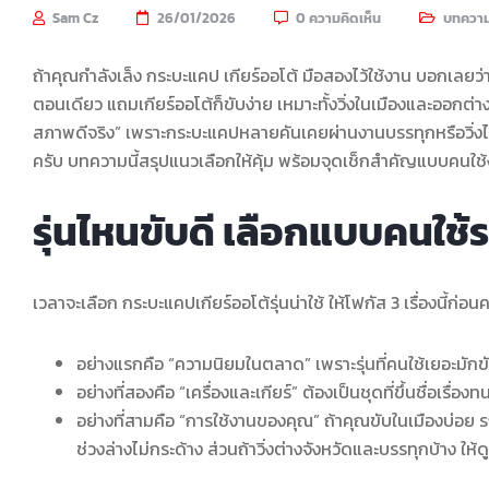
Sam Cz
26/01/2026
0 ความคิดเห็น
บทควา
ถ้าคุณกำลังเล็ง กระบะแคป เกียร์ออโต้ มือสองไว้ใช้งาน บอกเลยว่า
ตอนเดียว แถมเกียร์ออโต้ก็ขับง่าย เหมาะทั้งวิ่งในเมืองและออกต่าง
สภาพดีจริง” เพราะกระบะแคปหลายคันเคยผ่านงานบรรทุกหรือวิ่งไกล
ครับ บทความนี้สรุปแนวเลือกให้คุ้ม พร้อมจุดเช็กสำคัญแบบคนใช้
รุ่นไหนขับดี เลือกแบบคนใช้ร
เวลาจะเลือก กระบะแคปเกียร์ออโต้รุ่นน่าใช้ ให้โฟกัส 3 เรื่องนี้ก่อ
อย่างแรกคือ “ความนิยมในตลาด” เพราะรุ่นที่คนใช้เยอะมักขั
อย่างที่สองคือ “เครื่องและเกียร์” ต้องเป็นชุดที่ขึ้นชื่อเรื่อ
อย่างที่สามคือ “การใช้งานของคุณ” ถ้าคุณขับในเมืองบ่อย รถ
ช่วงล่างไม่กระด้าง ส่วนถ้าวิ่งต่างจังหวัดและบรรทุกบ้าง 