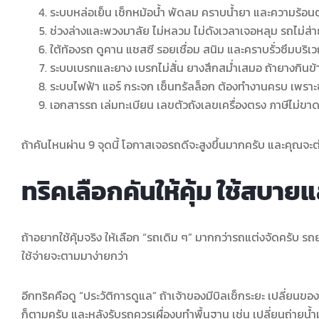
ระบบหล่อเย็น เช็กหม้อน้ำ พัดลม คราบน้ำยา และความร้อ
ช่วงล่างและพวงมาลัย ไม่หลวม ไม่ดังเวลาเจอหลุม รถไม่ส่า
ใต้ท้องรถ ดูคาน แชสซี รอยเชื่อม สนิม และคราบรั่วซึมบริเวณ
ระบบเบรกและยาง เบรกไม่สั่น ยางสึกสม่ำเสมอ ถ้ายางกินข้
ระบบไฟฟ้า แอร์ กระจก เซ็นทรัลล็อก ต้องทำงานครบ เพราะ
เอกสารรถ เล่มทะเบียน เลขตัวถังเลขเครื่องตรง ภาษีไม่ขาด 
ถ้าคันไหนผ่าน 9 จุดนี้ โอกาสเจอรถดีจะสูงขึ้นมากครับ และคุณจะ
ทริคเลือกคันให้คุ้ม ใช้สบา
ถ้าอยากใช้คุ้มจริง ให้เลือก “รถเดิม ๆ” มากกว่ารถแต่งจัดครับ รถ
ใช้จ่ายจะตามมาง่ายกว่า
อีกทริคคือดู “ประวัติการดูแล” ถ้าเจ้าของมีบิลเช็กระยะ เปลี่ยนของ
ก็ตามครับ และหลังรับรถควรเผื่องบทำพื้นฐาน เช่น เปลี่ยนถ่ายน้ำมั