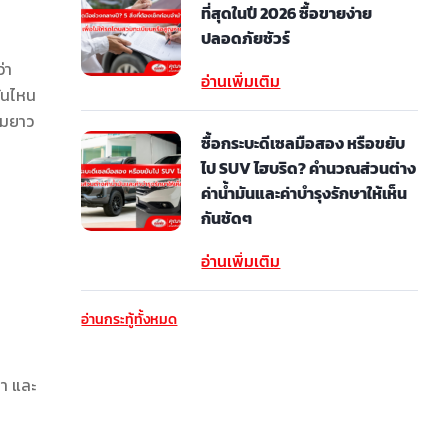
ที่สุดในปี 2026 ซื้อขายง่าย
ปลอดภัยชัวร์
่า
อ่านเพิ่มเติม
คันไหน
อมยาว
ซื้อกระบะดีเซลมือสอง หรือขยับ
ไป SUV ไฮบริด? คำนวณส่วนต่าง
ค่าน้ำมันและค่าบำรุงรักษาให้เห็น
กันชัดๆ
อ่านเพิ่มเติม
อ่านกระทู้ทั้งหมด
บา และ