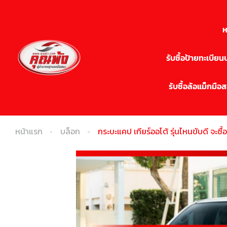
ห
รับซื้อป้ายทะเบีย
รับซื้อล้อแม็กมือ
หน้าแรก
บล็อก
กระบะแคป เกียร์ออโต้ รุ่นไหนขับดี จะซื้