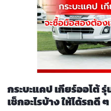
กระบะแคป เกียร์ออโต้ รุ
เช็กอะไรบ้าง ให้ได้รถดี ๆ