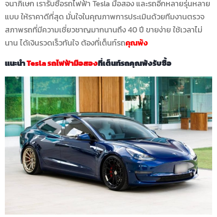
จนาภิเษก เรารับซื้อรถไฟฟ้า Tesla มือสอง และรถอีกหลายรุ่นหลาย
แบบ ให้ราคาดีที่สุด มั่นใจในคุณภาพการประเมินด้วยทีมงานตรวจ
สภาพรถที่มีความเชี่ยวชาญมากนานถึง 40 ปี ขายง่าย ใช้เวลาไม่
นาน ได้เงินรวดเร็วทันใจ ต้องที่เต็นท์รถ
คุณพ้ง
แนะนำ
Tesla รถไฟฟ้ามือสอง
ที่เต็นท์รถคุณพ้งรับซื้อ