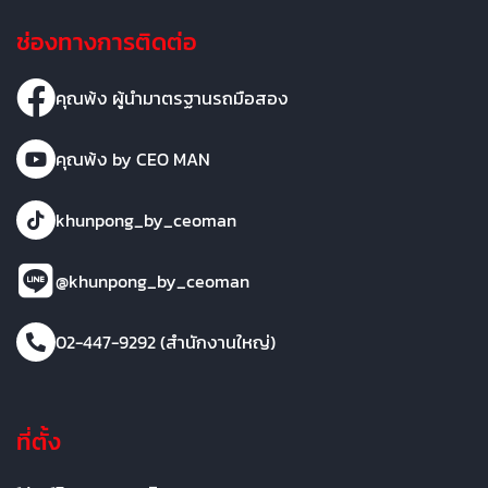
ช่องทางการติดต่อ
คุณพ้ง ผู้นำมาตรฐานรถมือสอง
คุณพ้ง by CEO MAN
khunpong_by_ceoman
@khunpong_by_ceoman
02-447-9292 (สำนักงานใหญ่)
ที่ตั้ง