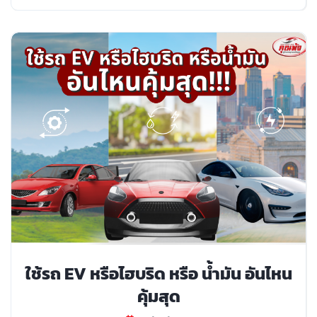
ใช้รถ EV หรือไฮบริด หรือ น้ำมัน อันไหน
คุ้มสุด