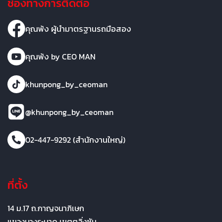
ช่องทางการติดต่อ
คุณพ้ง ผู้นำมาตรฐานรถมือสอง
คุณพ้ง by CEO MAN
khunpong_by_ceoman
@khunpong_by_ceoman
02-447-9292 (สำนักงานใหญ่)
ที่ตั้ง
14 ม.17 ถ.กาญจนาภิเษก
แขวงบางระมาด เขตตลิ่งชัน