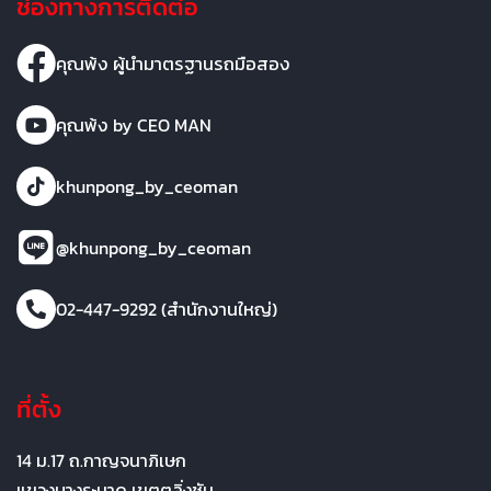
ช่องทางการติดต่อ
คุณพ้ง ผู้นำมาตรฐานรถมือสอง
คุณพ้ง by CEO MAN
khunpong_by_ceoman
@khunpong_by_ceoman
02-447-9292 (สำนักงานใหญ่)
ที่ตั้ง
14 ม.17 ถ.กาญจนาภิเษก
แขวงบางระมาด เขตตลิ่งชัน