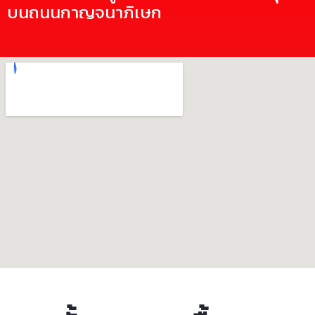
บนถนนกาญจนาภิเษก