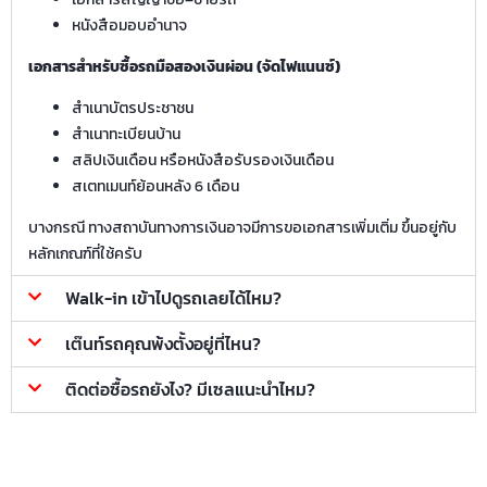
หนังสือมอบอำนาจ
เอกสารสำหรับซื้อรถมือสองเงินผ่อน (จัดไฟแนนซ์)
สำเนาบัตรประชาชน
สำเนาทะเบียนบ้าน
สลิปเงินเดือน หรือหนังสือรับรองเงินเดือน
สเตทเมนท์ย้อนหลัง 6 เดือน
บางกรณี ทางสถาบันทางการเงินอาจมีการขอเอกสารเพิ่มเติ่ม ขึ้นอยู่กับ
หลักเกณฑ์ที่ใช้ครับ
Walk-in เข้าไปดูรถเลยได้ไหม?
เต๊นท์รถคุณพ้งตั้งอยู่ที่ไหน?
ติดต่อซื้อรถยังไง? มีเซลแนะนำไหม?