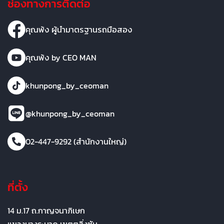
ช่องทางการติดต่อ
คุณพ้ง ผู้นำมาตรฐานรถมือสอง
คุณพ้ง by CEO MAN
khunpong_by_ceoman
@khunpong_by_ceoman
02-447-9292 (สำนักงานใหญ่)
ที่ตั้ง
14 ม.17 ถ.กาญจนาภิเษก
แขวงบางระมาด เขตตลิ่งชัน