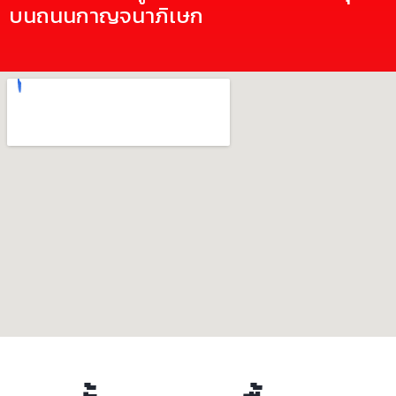
บนถนนกาญจนาภิเษก