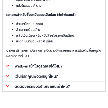
หนังสือมอบอำนาจ
เอกสารสำหรับซื้อรถมือสองเงินผ่อน (จัดไฟแนนซ์)
สำเนาบัตรประชาชน
สำเนาทะเบียนบ้าน
สลิปเงินเดือน หรือหนังสือรับรองเงินเดือน
สเตทเมนท์ย้อนหลัง 6 เดือน
บางกรณี ทางสถาบันทางการเงินอาจมีการขอเอกสารเพิ่มเติ่ม ขึ้นอยู่กับ
หลักเกณฑ์ที่ใช้ครับ
Walk-in เข้าไปดูรถเลยได้ไหม?
เต๊นท์รถคุณพ้งตั้งอยู่ที่ไหน?
ติดต่อซื้อรถยังไง? มีเซลแนะนำไหม?