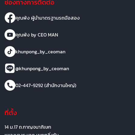
ช่องทางการติดต่อ
คุณพ้ง ผู้นำมาตรฐานรถมือสอง
คุณพ้ง by CEO MAN
khunpong_by_ceoman
@khunpong_by_ceoman
02-447-9292 (สำนักงานใหญ่)
ที่ตั้ง
14 ม.17 ถ.กาญจนาภิเษก
แขวงบางระมาด เขตตลิ่งชัน