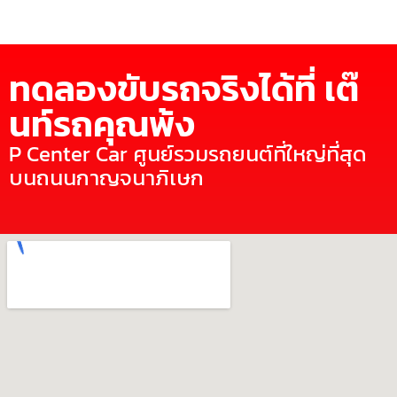
ทดลองขับรถจริงได้ที่ เต๊
นท์รถคุณพ้ง
P Center Car ศูนย์รวมรถยนต์ที่ใหญ่ที่สุด
บนถนนกาญจนาภิเษก